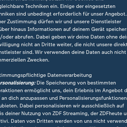
gleichbare Techniken ein. Einige der eingesetzten
er für
Menschen
, die
süchtig
sind.
hniken sind unbedingt erforderlich für unser Angebot.
ner Zustimmung dürfen wir und unsere Dienstleister
gt:
Super-Märkte
sind
sehr schlau
aufgebaut.
über hinaus Informationen auf deinem Gerät speicher
/oder abrufen. Dabei geben wir deine Daten ohne de
kleine
Tricks
.
willigung nicht an Dritte weiter, die nicht unsere direk
nstleister sind. Wir verwenden deine Daten auch nicht
t das
besonders deutlich
.
merziellen Zwecken.
reich
bringt
viel Geld
ein.
timmungspflichtige Datenverarbeitung
ersonalisierung:
Die Speicherung von bestimmten
eraktionen ermöglicht uns, dein Erlebnis im Angebot 
daran, dass man wartet.
 an dich anzupassen und Personalisierungsfunktionen
ubieten. Dabei personalisieren wir ausschließlich auf
t: Wenn wir länger warten, wird uns langweilig.
is deiner Nutzung von ZDF Streaming, der ZDFheute 
tivi. Daten von Dritten werden von uns nicht verwend
r uns die
Produkte
genauer an.