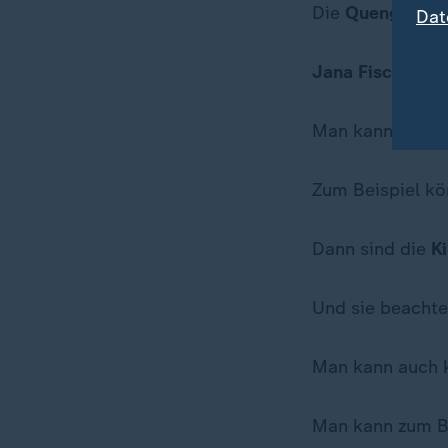
Die
Quengel-Zo
Dat
Jana Fischer
ha
Man kann
Kinde
Zum Beispiel kö
Dann sind die
K
Und sie beacht
Man kann auch 
Man kann zum Be