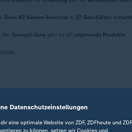
 eine
Expertin
für
Ernährung
bei der
Verbraucher-Zent
em
Team 82 Kassen-Bereiche
in
22 Geschäften
in
Ham
n der
Quengel-Zone
gibt es oft
ungesunde Produkte
.
ispiel:
ine Datenschutzeinstellungen
für
Eltern
mit
Kindern
.
dir eine optimale Website von ZDF, ZDFheute und ZDF
sentieren zu können, setzen wir Cookies und