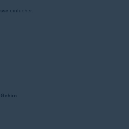
asse
einfacher.
s
Gehirn