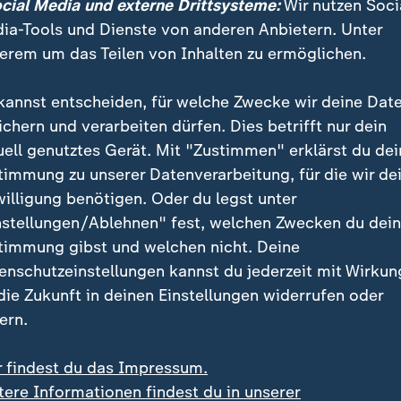
ocial Media und externe Drittsysteme:
Wir nutzen Soci
ia-Tools und Dienste von anderen Anbietern. Unter
rodukte
länger anschaut, will man sie eher kaufen.
erem um das Teilen von Inhalten zu ermöglichen.
n
Packungen
machen es leichter, etwas zu kaufen.
kannst entscheiden, für welche Zwecke wir deine Dat
ichern und verarbeiten dürfen. Dies betrifft nur dein
 "Das gönne ich mir noch."
uell genutztes Gerät. Mit "Zustimmen" erklärst du dei
timmung zu unserer Datenverarbeitung, für die wir de
willigung benötigen. Oder du legst unter
ind oft teurer als große
Packungen
im
Regal
.
nstellungen/Ablehnen" fest, welchen Zwecken du dei
timmung gibst und welchen nicht. Deine
Super-Märkten
mehr
Geld
.
enschutzeinstellungen kannst du jederzeit mit Wirkun
 die Zukunft in deinen Einstellungen widerrufen oder
n durch die Quengel-Zone
ern.
indern
einkauft, merkt man die
Tricks
der
Super-Märk
r findest du das Impressum.
tere Informationen findest du in unserer