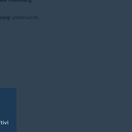
rale Hamburg
.
burg
untersucht.
tivi