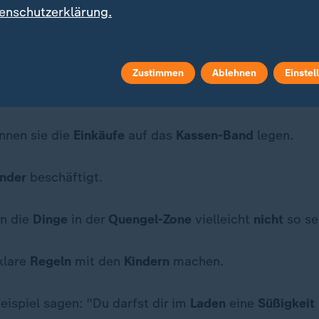
ne
heißt so, weil
Kinder
dort oft quengeln.
enschutzerklärung.
t
Tipps
, wie man
stressfrei
mit
Kindern
einkaufen kan
Zustimmen
Ablehnen
Einstel
r
beim
Einkaufen
mithelfen lassen.
nnen sie die
Einkäufe
auf das
Kassen-Band
legen.
inder
beschäftigt.
en die
Dinge
in der
Quengel-Zone
vielleicht
nicht
so se
klare
Regeln
mit den
Kindern
machen.
ispiel sagen: "Du darfst dir im
Laden
eine
Süßigkeit