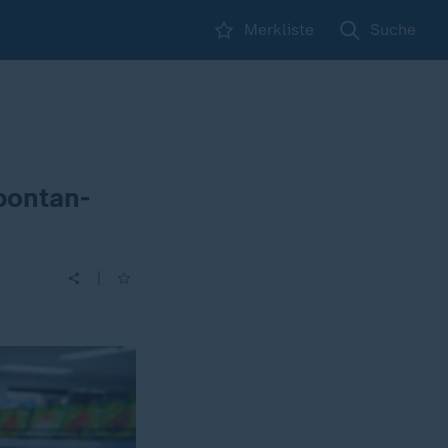
Merkliste
Suche
pontan-
|