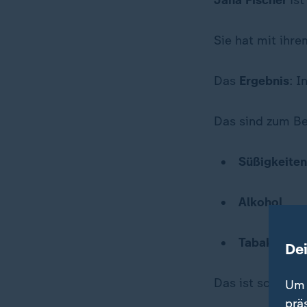
Jana Fischer
ist
Sie hat mit ihr
Das
Ergebnis
: I
Das sind zum Be
Süßigkeiten
Alkohol
Tabak
De
Das ist schwer 
Um 
prä