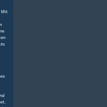
 Mit
n
ine
ten
 zu
des
und
et.