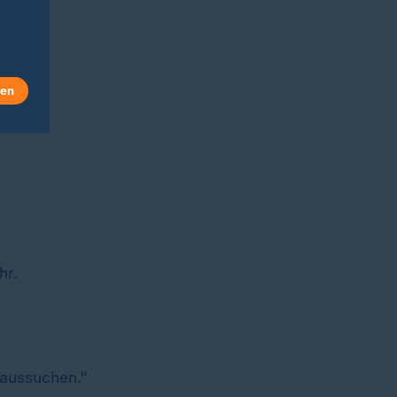
n.
len
hr.
aussuchen."