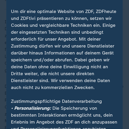
Um dir eine optimale Website von ZDF, ZDFheute
und ZDFtivi präsentieren zu können, setzen wir
Im offenen Umgang mit dem Scheitern tun wir
Cookies und vergleichbare Techniken ein. Einige
Deutschen uns schwer. Ein Blick nach Skandinavien
der eingesetzten Techniken sind unbedingt
zeigt: Fehler nicht unter den Teppich zu kehren, kann
erforderlich für unser Angebot. Mit deiner
eine Chance sein - wir müssen sie nur nutzen. Der
Zustimmung dürfen wir und unsere Dienstleister
finnische Onlinespiele-Entwickler Supercell tut das.
darüber hinaus Informationen auf deinem Gerät
Letztes Jahr haben die Mitarbeitenden 369 Flaschen
speichern und/oder abrufen. Dabei geben wir
Champagner geköpft und gefeiert, dass jemand
deine Daten ohne deine Einwilligung nicht an
gescheitert ist.
Dritte weiter, die nicht unsere direkten
Dienstleister sind. Wir verwenden deine Daten
Der deutsche Auswanderer Frank Kayenburg leitet eine
auch nicht zu kommerziellen Zwecken.
Entwicklungsabteilung und sagt: "Wenn wir keine
Fehler machen, dann riskieren wir nicht genug. Wir
Zustimmungspflichtige Datenverarbeitung
Chefs müssen damit anfangen, einen Fehler
• Personalisierung:
Die Speicherung von
zuzugeben, um ein gutes Vorbild für die
bestimmten Interaktionen ermöglicht uns, dein
Mitarbeitenden zu sein. Nur so kann man die
Erlebnis im Angebot des ZDF an dich anzupassen
Fehlerkultur in einem Unternehmen verbessern."
und Personalisierungsfunktionen anzubieten.