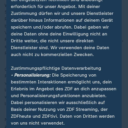
Wissenschaft eingeführt und als Sensory Processing
erforderlich für unser Angebot. Mit deiner
Sensitivity erforscht. Er beschreibt ein
Zustimmung dürfen wir und unsere Dienstleister
Persönlichkeitsmerkmal, das sich durch eine
darüber hinaus Informationen auf deinem Gerät
besonders ausgeprägte Wahrnehmung und
speichern und/oder abrufen. Dabei geben wir
Verarbeitung sensorischer, sozialer und kognitiver
deine Daten ohne deine Einwilligung nicht an
Reize auszeichnet. Es ist also keine klinische Diagnose,
Dritte weiter, die nicht unsere direkten
sondern natürliche Variation der menschlichen
Dienstleister sind. Wir verwenden deine Daten
Persönlichkeit.
auch nicht zu kommerziellen Zwecken.
Zustimmungspflichtige Datenverarbeitung
Obwohl sich derzeit noch vergleichsweise wenige
• Personalisierung:
Die Speicherung von
Forschende dem Thema Hochsensitivität widmen und
bestimmten Interaktionen ermöglicht uns, dein
viele Fragen offen sind, hat sich die Forschung in den
Erlebnis im Angebot des ZDF an dich anzupassen
letzten Jahren stark intensiviert: Die Zahl
und Personalisierungsfunktionen anzubieten.
wissenschaftlicher Veröffentlichungen hat sich in den
Dabei personalisieren wir ausschließlich auf
letzten fünf Jahren verdreifacht.
Basis deiner Nutzung von ZDF Streaming, der
ZDFheute und ZDFtivi. Daten von Dritten werden
Neue, größere Studien mit verbesserten Methoden
von uns nicht verwendet.
zeigen, dass Hochsensibilität sich von anderen