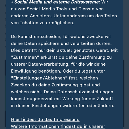
• Social Media und externe Drittsysteme:
Wir
Persönlichkeitsmerkmalen unterscheidet, moderat
nutzen Social-Media-Tools und Dienste von
vererbbar ist und mentale
Gesundheit
in positiver wie
anderen Anbietern. Unter anderem um das Teilen
negativer Weise beeinflusst. Experimentelle Studien
von Inhalten zu ermöglichen.
haben zudem begonnen, zentrale Merkmale zu
validieren, und erste bildgebende Untersuchungen
Du kannst entscheiden, für welche Zwecke wir
konnten bereits neurobiologische Grundlagen
deine Daten speichern und verarbeiten dürfen.
aufzeigen.
Dies betrifft nur dein aktuell genutztes Gerät. Mit
"Zustimmen" erklärst du deine Zustimmung zu
unserer Datenverarbeitung, für die wir deine
Einwilligung benötigen. Oder du legst unter
"Einstellungen/Ablehnen" fest, welchen
Zwecken du deine Zustimmung gibst und
welchen nicht. Deine Datenschutzeinstellungen
kannst du jederzeit mit Wirkung für die Zukunft
in deinen Einstellungen widerrufen oder ändern.
Hier findest du das Impressum.
Weitere Informationen findest du in unserer