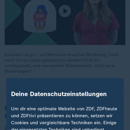
Kuscheln tut gut – wir Menschen brauchen Berührung. Doch
wenn wir nur selten gestreichelt werden? Sind wir
unterkuschelt, und was bewirkt Körperkontakt, nicht nur in
Beziehungen?
01.07.2024 | 27:00 min
Deine Datenschutzeinstellungen
Hochsensibilität: Ein Einblick in die
Um dir eine optimale Website von ZDF, ZDFheute
Wissenschaft
und ZDFtivi präsentieren zu können, setzen wir
Cookies und vergleichbare Techniken ein. Einige
Der Begriff Hochsensibilität wurde 1997 in die
der eingesetzten Techniken sind unbedingt