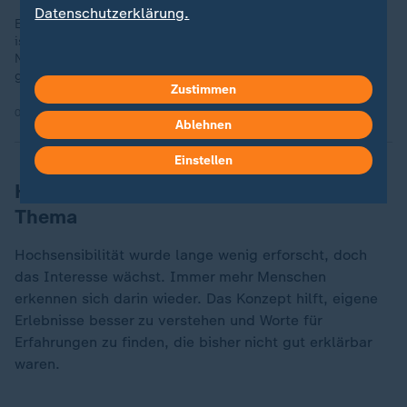
Datenschutzerklärung.
Ein gesundes Nähe-Distanz-Verhältnis in Beziehungen – dafür
ist klare Kommunikation über Grenzen wichtig. Jasmina
Neudecker will wissen, wie ein guter Umgang mit „Consent“
gelingt.
Zustimmen
01.07.2024 | 27:00 min
Ablehnen
Einstellen
Hochsensibilität ist ein unterschätztes
Thema
Hochsensibilität wurde lange wenig erforscht, doch
das Interesse wächst. Immer mehr Menschen
erkennen sich darin wieder. Das Konzept hilft, eigene
Erlebnisse besser zu verstehen und Worte für
Erfahrungen zu finden, die bisher nicht gut erklärbar
waren.