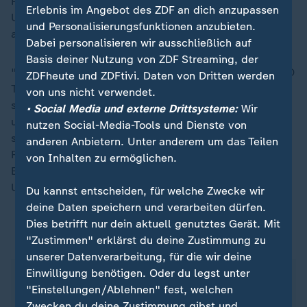
Prozent im Vergleich zu 2022. Knapp 80 Prozent des
Erlebnis im Angebot des ZDF an dich anzupassen
Umsatzes wird inzwischen nach Konzernangaben
und Personalisierungsfunktionen anzubieten.
außerhalb Spaniens erzielt.
Dabei personalisieren wir ausschließlich auf
Basis deiner Nutzung von ZDF Streaming, der
"Isak war ein Vorbild für uns alle", betonte Mango-CEO
ZDFheute und ZDFtivi. Daten von Dritten werden
Toni Ruiz in der Mitteilung des Unternehmens. "Er hat
von uns nicht verwendet.
sein Leben dem Mango-Projekt gewidmet und einen
• Social Media und externe Drittsysteme:
Wir
unauslöschlichen Eindruck hinterlassen, dank seiner
nutzen Social-Media-Tools und Dienste von
strategischen Vision, seiner inspirierenden
anderen Anbietern. Unter anderem um das Teilen
Führungsqualitäten und seinem unerschütterlichen
von Inhalten zu ermöglichen.
Engagement für Werte, die er selbst in unser
Unternehmen eingebracht hat."
Du kannst entscheiden, für welche Zwecke wir
deine Daten speichern und verarbeiten dürfen.
Dies betrifft nur dein aktuell genutztes Gerät. Mit
ZDFheute auf WhatsApp
"Zustimmen" erklärst du deine Zustimmung zu
unserer Datenverarbeitung, für die wir deine
Einwilligung benötigen. Oder du legst unter
"Einstellungen/Ablehnen" fest, welchen
Zwecken du deine Zustimmung gibst und