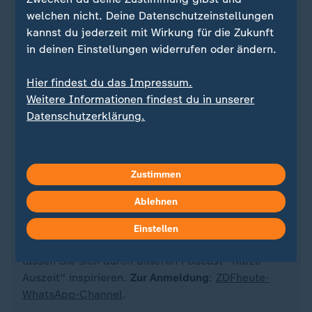
welchen nicht. Deine Datenschutzeinstellungen
kannst du jederzeit mit Wirkung für die Zukunft
in deinen Einstellungen widerrufen oder ändern.
Hier findest du das Impressum.
Weitere Informationen findest du in unserer
Datenschutzerklärung.
Quelle: dpa
Zustimmen
Sie wollen auf dem Laufenden bleiben? Dann sind
Ablehnen
Sie beim ZDFheute-WhatsApp-Channel richtig. Hier
erhalten Sie
die wichtigsten Nachrichten auf Ihr
Einstellen
Smartphone
. Nehmen Sie teil an Umfragen oder
lassen Sie sich durch unseren Podcast "Kurze
Auszeit" inspirieren.
Zur Anmeldung
:
ZDFheute-
WhatsApp-Channel
.