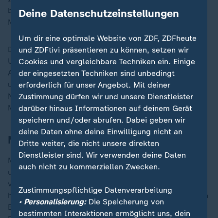
bestürzt. Andic habe die katalanische und globale
Deine Datenschutzeinstellungen
Modebranche unauslöschlich geprägt.
Um dir eine optimale Website von ZDF, ZDFheute
Die Familie des 1953 in Istanbul geborenen
und ZDFtivi präsentieren zu können, setzen wir
Unternehmers war 1969 nach Spanien ausgewandert.
Cookies und vergleichbare Techniken ein. Einige
Anfang der 1980er Jahre eröffnete Andic in Barcelona
der eingesetzten Techniken sind unbedingt
und in Madrid mehrere Modegeschäfte unter dem
erforderlich für unser Angebot. Mit deiner
Namen Isak Jeans. Vor 40 Jahren benannte er diese in
Zustimmung dürfen wir und unsere Dienstleister
Mango um.
darüber hinaus Informationen auf deinem Gerät
speichern und/oder abrufen. Dabei geben wir
deine Daten ohne deine Einwilligung nicht an
Mango brach 2023 Umsatzrekord
Dritte weiter, die nicht unsere direkten
Dienstleister sind. Wir verwenden deine Daten
Mit 2.700 Verkaufspunkten in mehr als 120 Ländern
auch nicht zu kommerziellen Zwecken.
und mehr als 15.000 Mitarbeitern schloss Mango das
vergangene Geschäftsjahr 2023 mit einem
Zustimmungspflichtige Datenverarbeitung
historischen Umsatzrekord von mehr als 3,1 Milliarden
• Personalisierung:
Die Speicherung von
Euro ab. Das entsprach einem Wachstum von 15
bestimmten Interaktionen ermöglicht uns, dein