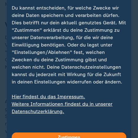
Mutterunternehmens Mack Rides 50 Jahre alt.
Du kannst entscheiden, für welche Zwecke wir
deine Daten speichern und verarbeiten dürfen.
Dies betrifft nur dein aktuell genutztes Gerät. Mit
Virtual Reality und Hollywood-Dramatik
"Zustimmen" erklärst du deine Zustimmung zu
unserer Datenverarbeitung, für die wir deine
Der Park setze auf Innovation, etwa durch Einsatz von
Einwilligung benötigen. Oder du legst unter
Virtual Reality, der traditionelle Fahrgeschäfte wie den
"Einstellungen/Ablehnen" fest, welchen
"Alpenexpress Enzian" neu inszeniere und aufwerte.
Zwecken du deine Zustimmung gibst und
Oder mit Mega-Projekten wie der Achterbahn "Voltron
welchen nicht. Deine Datenschutzeinstellungen
Nevera".
kannst du jederzeit mit Wirkung für die Zukunft
in deinen Einstellungen widerrufen oder ändern.
Europa-Park: Neuheiten lassen auf sich warten
Hier findest du das Impressum.
Auch in Haßloch haben sich die Attraktionen längst
Weitere Informationen findest du in unserer
gewandelt. Der frühere "Donnerfluss" - eine
Datenschutzerklärung.
Stromschnellenfahrt - wurde zum "DinoSplash". Man
rauscht zwischen prähistorischen Kreaturen hindurch,
vorbei an Wasserfällen und künstlichen Felsen, fast so
Zustimmen