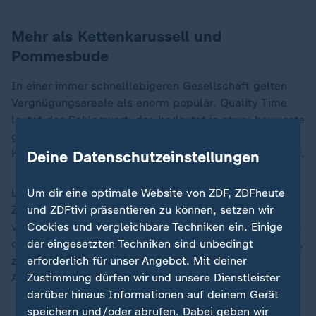
Mehr als Kettenkarussell und
Pommesbude
In einer immer schnelllebigeren Gesellschaft gelten
Vergnügungsareale als enorm populär. Quality Time
lautet das Schlagwort, das bedeutet in etwa: bewusste
gemeinsame Zeit. Eltern wollen Momente mit ihren
Kindern teilen, weg vom Bildschirm, rein ins Abenteuer.
Deine Datenschutzeinstellungen
Um dir eine optimale Website von ZDF, ZDFheute
Längst geht es nicht mehr nur um Fahrgeschäft und
und ZDFtivi präsentieren zu können, setzen wir
Zuckerwatte, sondern um Erlebnisse, die Generationen
Cookies und vergleichbare Techniken ein. Einige
verbinden. Hinzu kommt ein Urlaubstrend: lieber öfter,
der eingesetzten Techniken sind unbedingt
dafür kürzer. Der Freizeitpark wird zum Wochenendziel,
erforderlich für unser Angebot. Mit deiner
zur Mini-Auszeit vom Alltag. Das funktioniert, solange
Zustimmung dürfen wir und unsere Dienstleister
Angebot und Anspruch stimmen.
darüber hinaus Informationen auf deinem Gerät
speichern und/oder abrufen. Dabei geben wir