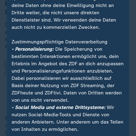
Europa-Park in Rust: Wie eine kleine
deine Daten ohne deine Einwilligung nicht an
Stadt
Dritte weiter, die nicht unsere direkten
Dienstleister sind. Wir verwenden deine Daten
Das ist im Europa-Park im badischen Rust nicht
„
auch nicht zu kommerziellen Zwecken.
anders, Deutschlands größtem Freizeitpark. Dorthin
kamen allein im vergangenen Jahr mehr als sechs
Zustimmungspflichtige Datenverarbeitung
Millionen Gäste.
• Personalisierung:
Die Speicherung von
bestimmten Interaktionen ermöglicht uns, dein
Erlebnis im Angebot des ZDF an dich anzupassen
Neben Familien, Freundesgruppen
und Personalisierungsfunktionen anzubieten.
Dabei personalisieren wir ausschließlich auf
und Schulklassen begrüßen wir
Basis deiner Nutzung von ZDF Streaming, der
zunehmend internationale Besucher.
ZDFheute und ZDFtivi. Daten von Dritten werden
von uns nicht verwendet.
Sprecher des Europaparks
• Social Media und externe Drittsysteme:
Wir
nutzen Social-Media-Tools und Dienste von
Mit rund 5.000 Mitarbeitern ist der Europa-Park
anderen Anbietern. Unter anderem um das Teilen
nördlich von Freiburg vergleichbar mit einer kleinen
von Inhalten zu ermöglichen.
Stadt. Am 12. Juli wird der Park des