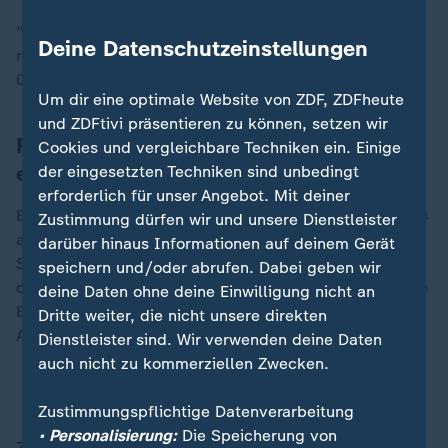
"Wir müssen Vertrauen und Akzeptanz gewinnen - das
Deine Datenschutzeinstellungen
mussten sich auch andere erfolgreiche Anbieter erst
über Jahre erarbeiten", so Schmalzl weiter.
Um dir eine optimale Website von ZDF, ZDFheute
und ZDFtivi präsentieren zu können, setzen wir
Reichweitenerwartung von Giropay nie
Cookies und vergleichbare Techniken ein. Einige
erfüllt
der eingesetzten Techniken sind unbedingt
erforderlich für unser Angebot. Mit deiner
Bei Paydirekt/Giropay hatte sich zur Jahresmitte 2024
Zustimmung dürfen wir und unsere Dienstleister
abgezeichnet, dass Deutschlands Banken und
darüber hinaus Informationen auf deinem Gerät
Sparkassen nicht mehr bereit sind, weiteres Geld in
speichern und/oder abrufen. Dabei geben wir
dieses Modell zu investieren - auch, weil zeitgleich die
deine Daten ohne deine Einwilligung nicht an
Bestrebungen für ein gemeinsames europäisches
Dritte weiter, die nicht unsere direkten
Angebot vorangetrieben wurden.
Dienstleister sind. Wir verwenden deine Daten
auch nicht zu kommerziellen Zwecken.
So funktioniert das Online-Bezahlsystem Wero
Zustimmungspflichtige Datenverarbeitung
• Personalisierung:
Die Speicherung von
Zudem hat das im Herbst 2015 als Paypal-Konkurrenz