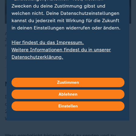
Zwecken du deine Zustimmung gibst und
welchen nicht. Deine Datenschutzeinstellungen
kannst du jederzeit mit Wirkung für die Zukunft
in deinen Einstellungen widerrufen oder ändern.
Als europäische Alternative zum internationalen
Zahlungssystem Paypal eingeführt, gibt es Wero jetzt auch als
Hier findest du das Impressum.
mobile App.
Weitere Informationen findest du in unserer
Datenschutzerklärung.
26.11.2024 | 1:53 min
Neue Funktionen von Wero ab 2025
Zustimmen
Ablehnen
Inzwischen gibt es eine eigenständige Wero-App. Bei
der Postbank ist die seit Ende November verfügbar,
Einstellen
2025 wollen Deutsche Bank und die Direktbank ING
Wero anbieten.
Wero ermöglicht bislang, Geld zu senden und zu