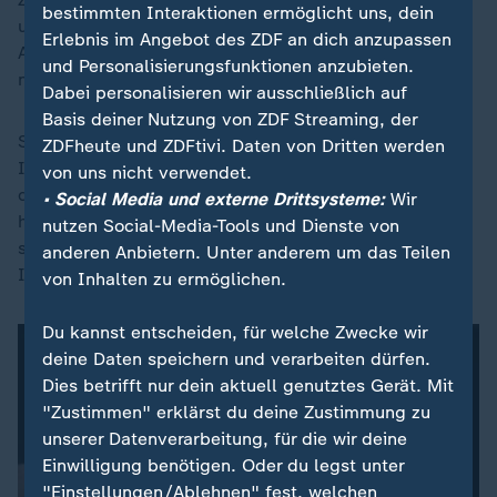
bestimmten Interaktionen ermöglicht uns, dein
unter der Marke Paydirekt gestartete gemeinsame
Erlebnis im Angebot des ZDF an dich anzupassen
Angebot die Erwartungen im Hinblick auf Reichweite
und Personalisierungsfunktionen anzubieten.
nie erfüllt.
Dabei personalisieren wir ausschließlich auf
Basis deiner Nutzung von ZDF Streaming, der
Seit Anfang Juli 2024 ist die European Payments
ZDFheute und ZDFtivi. Daten von Dritten werden
Initiative (EPI) mit Wero am Start. Nutzen konnten
von uns nicht verwendet.
dieses Angebot für das Bezahlen von Handy zu Handy
• Social Media und externe Drittsysteme:
Wir
hierzulande zunächst nur Kunden von Sparkassen
nutzen Social-Media-Tools und Dienste von
sowie Volks- und Raiffeisenbanken über die Apps ihrer
anderen Anbietern. Unter anderem um das Teilen
Institute.
von Inhalten zu ermöglichen.
Du kannst entscheiden, für welche Zwecke wir
deine Daten speichern und verarbeiten dürfen.
Dies betrifft nur dein aktuell genutztes Gerät. Mit
"Zustimmen" erklärst du deine Zustimmung zu
unserer Datenverarbeitung, für die wir deine
Einwilligung benötigen. Oder du legst unter
"Einstellungen/Ablehnen" fest, welchen