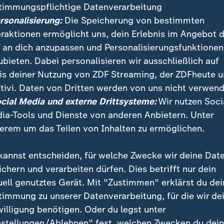
timmungspflichtige Datenverarbeitung
g für Meeresschutz: Pazifikinsel Niue verkauft Paten
ersonalisierung:
Die Speicherung von bestimmten
eraktionen ermöglicht uns, dein Erlebnis im Angebot 
e einer Studie zum Grundeinkomme
 an dich anzupassen und Personalisierungsfunktionen
025 erwartet
ubieten. Dabei personalisieren wir ausschließlich auf
is deiner Nutzung von ZDF Streaming, der ZDFheute 
rlosung ist mit einem Umfang von einer Million Euro 
tivi. Daten von Dritten werden von uns nicht verwend
ion. Seit 2021 läuft eine Langzeitstudie des Vereins 
ocial Media und externe Drittsysteme:
Wir nutzen Soci
mmens in Zusammenarbeit mit dem Deutschen Institu
ia-Tools und Dienste von anderen Anbietern. Unter
chung (DIW Berlin).
erem um das Teilen von Inhalten zu ermöglichen.
kannst entscheiden, für welche Zwecke wir deine Dat
ses Grundeinkommen
ichern und verarbeiten dürfen. Dies betrifft nur dein
uell genutztes Gerät. Mit "Zustimmen" erklärst du dei
gslosen Grundeinkommen (BGE) wird allen Bürgern e
timmung zu unserer Datenverarbeitung, für die wir de
inkommen zugesichert – ohne Verpflichtung zur Arbeit
willigung benötigen. Oder du legst unter
leistungen. Andere staatliche Zahlungen wie das Arb
nstellungen/Ablehnen" fest, welchen Zwecken du dei