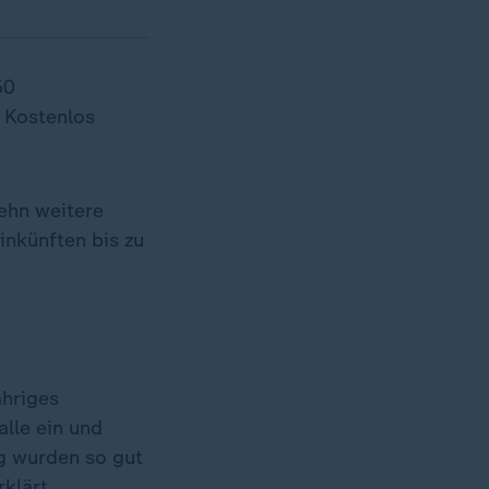
50
 Kostenlos
ehn weitere
inkünften bis zu
ähriges
lle ein und
g wurden so gut
klärt.