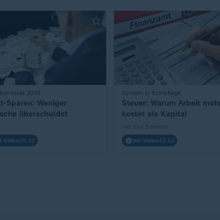
dneratlas 2024
:
System in Schieflage
t-Sparen: Weniger
Steuer: Warum Arbeit meh
sche überschuldet
kostet als Kapital
von Eva Schmidt
t Video
28:42
mit Video
42:52