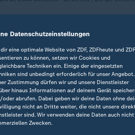
urch Crowdfunding - also Spenden - gesammelt. Ein 
ine Datenschutzeinstellungen
andelt es sich um viele kleine Spen
dir eine optimale Website von ZDF, ZDFheute und ZDF
sentieren zu können, setzen wir Cookies und
n, die sich für die Idee des bedin
gleichbare Techniken ein. Einige der eingesetzten
nkommens begeistern und das Proj
hniken sind unbedingt erforderlich für unser Angebot.
ützen möchten.
ner Zustimmung dürfen wir und unsere Dienstleister
über hinaus Informationen auf deinem Gerät speicher
ein Grundeinkommen"
/oder abrufen. Dabei geben wir deine Daten ohne de
willigung nicht an Dritte weiter, die nicht unsere direk
personen, die regelmäßig oder einmalig spenden. Durc
nstleister sind. Wir verwenden deine Daten auch nicht
mnach 4,50 Euro pro Monat.
merziellen Zwecken.