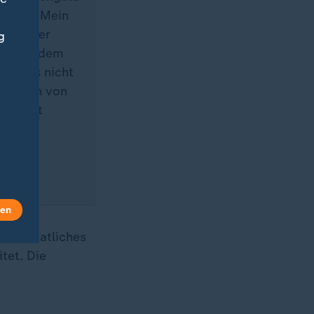
Vereins Mein
 weniger
g
ng nach dem
ern als nicht
nkommen von
chlecht
len
ein monatliches
tet. Die