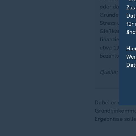
oder das Kind
Zus
Grundeinkomm
Dat
Stress und me
für
Gießkannenprin
änd
finanzierbar.
etwa 1.000 Eu
Hie
bezahlte Job
Wei
Dat
Quelle: dpa
Dabei erhielten
Grundeinkommen 
Ergebnisse soll