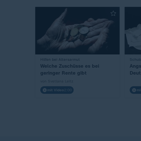
:
Hilfen bei Altersarmut
:
Schul
Welche Zuschüsse es bei
Angs
geringer Rente gibt
Deut
von Svetlana Leitz
mit Video
2:00
mi