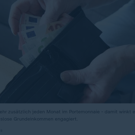
hr zusätzlich jeden Monat im Portemonnaie - damit winkt ei
gslose Grundeinkommen engagiert.
es