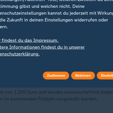
ergeld sollen dafür entfallen. Nach Überzeugung des 
timmung gibst und welchen nicht. Deine
en sorgt das BGE bei Empfängern unter anderem für
enschutzeinstellungen kannst du jederzeit mit Wirkun
hr Selbstverwirklichung. Kritiker lehnen die Förderu
 die Zukunft in deinen Einstellungen widerrufen oder
zip ab. Auch gilt das BGE bei vielen Volkswirtschaftl
ern.
 Schließlich wird befürchtet, dass bei einem Grundei
ro monatlich kaum noch jemand anstrengende oder s
r findest du das Impressum.
s machen würde.
tere Informationen findest du in unserer
enschutzerklärung.
Zustimmen
Ablehnen
Einstel
 122 Teilnehmerinnen und Teilnehmer drei Jahre lang 
von 1.200 Euro und wurden wissenschaftlich beglei
en im kommenden Frühjahr vorgestellt werden.