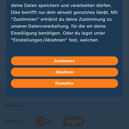
deine Daten speichern und verarbeiten dürfen.
Aktuelle Sendungs-Videos
Dies betrifft nur dein aktuell genutztes Gerät. Mit
"Zustimmen" erklärst du deine Zustimmung zu
ZDFheute Stories
unserer Datenverarbeitung, für die wir deine
Einwilligung benötigen. Oder du legst unter
Themen im Überblick
"Einstellungen/Ablehnen" fest, welchen
Zwecken du deine Zustimmung gibst und
ZDFheute Update
welchen nicht. Deine Datenschutzeinstellungen
kannst du jederzeit mit Wirkung für die Zukunft
Zustimmen
ZDFheute Apps
in deinen Einstellungen widerrufen oder ändern.
Ablehnen
Hier findest du das Impressum.
Einstellen
Weitere Informationen findest du in unserer
Nutzungsbedingungen
Datenschutz
Datenschutzeinstellungen
Datenschutzerklärung.
Impressum
Wechseln zu: