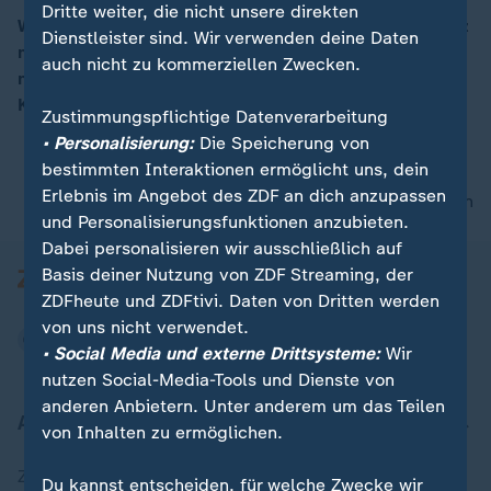
Dritte weiter, die nicht unsere direkten
Wichtig sei, dass am Ende dieses Tages Friedrich Merz
Dienstleister sind. Wir verwenden deine Daten
neuer Bundeskanzler ist. Gemeinsam wolle man jetzt
00:16
auch nicht zu kommerziellen Zwecken.
nach vorne blicken, sagt der neue Finanzminister Lars
Klingbeil.
Zustimmungspflichtige Datenverarbeitung
• Personalisierung:
Die Speicherung von
bestimmten Interaktionen ermöglicht uns, dein
Erlebnis im Angebot des ZDF an dich anzupassen
nach oben
und Personalisierungsfunktionen anzubieten.
Dabei personalisieren wir ausschließlich auf
Basis deiner Nutzung von ZDF Streaming, der
ZDFheute und ZDFtivi. Daten von Dritten werden
von uns nicht verwendet.
• Social Media und externe Drittsysteme:
Wir
nutzen Social-Media-Tools und Dienste von
anderen Anbietern. Unter anderem um das Teilen
Aktuell bei ZDFheute
von Inhalten zu ermöglichen.
Zuletzt veröffentlicht
Du kannst entscheiden, für welche Zwecke wir