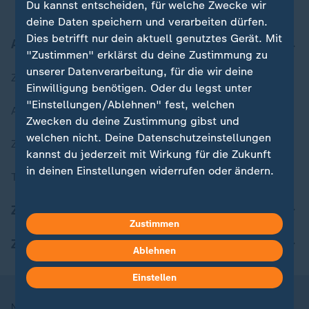
Du kannst entscheiden, für welche Zwecke wir
deine Daten speichern und verarbeiten dürfen.
Dies betrifft nur dein aktuell genutztes Gerät. Mit
Aktuell bei ZDFheute
"Zustimmen" erklärst du deine Zustimmung zu
unserer Datenverarbeitung, für die wir deine
Zuletzt veröffentlicht
Einwilligung benötigen. Oder du legst unter
"Einstellungen/Ablehnen" fest, welchen
Aktuelle Sendungs-Videos
Zwecken du deine Zustimmung gibst und
welchen nicht. Deine Datenschutzeinstellungen
ZDFheute Stories
kannst du jederzeit mit Wirkung für die Zukunft
in deinen Einstellungen widerrufen oder ändern.
Themen im Überblick
Hier findest du das Impressum.
ZDFheute Update
Weitere Informationen findest du in unserer
Zustimmen
Datenschutzerklärung.
ZDFheute Apps
Ablehnen
Einstellen
Nutzungsbedingungen
Datenschutz
Datenschutzeinstellungen