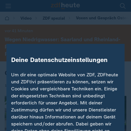
Voxen und Gespräch Ostere
Video
ZDF spezial
vor 41 Minuten
Wegen Niedrigwasser: Saarland und Rheinland-
Pfalz heben als erste Bundesländer Lkw-
Feiertagsfahrverbot auf
Deine Datenschutzeinstellungen
Osterer: Unterdrückung wird zunehmen
Um dir eine optimale Website von ZDF, ZDFheute
und ZDFtivi präsentieren zu können, setzen wir
|
15.06.2026 | 19:20
Cookies und vergleichbare Techniken ein. Einige
der eingesetzten Techniken sind unbedingt
erforderlich für unser Angebot. Mit deiner
Zustimmung dürfen wir und unsere Dienstleister
darüber hinaus Informationen auf deinem Gerät
speichern und/oder abrufen. Dabei geben wir
deine Daten ohne deine Einwilligung nicht an