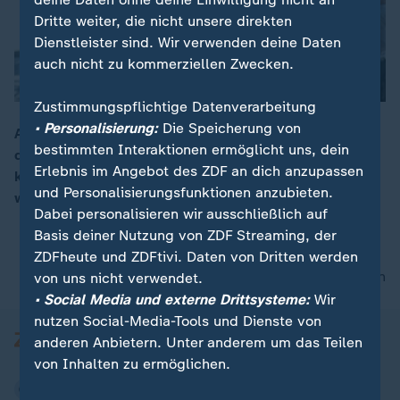
Dritte weiter, die nicht unsere direkten
Dienstleister sind. Wir verwenden deine Daten
auch nicht zu kommerziellen Zwecken.
Zustimmungspflichtige Datenverarbeitung
• Personalisierung:
Die Speicherung von
Autorin Shahrzad Osterer warnt, dass eine Lockerung
bestimmten Interaktionen ermöglicht uns, dein
der Sanktionen das iranische Regime stabilisieren
00:14
Erlebnis im Angebot des ZDF an dich anzupassen
könnte. Die Unterdrückung der iranischen Bevölkerung
und Personalisierungsfunktionen anzubieten.
werde sich verschärfen.
Dabei personalisieren wir ausschließlich auf
Basis deiner Nutzung von ZDF Streaming, der
ZDFheute und ZDFtivi. Daten von Dritten werden
nach oben
von uns nicht verwendet.
• Social Media und externe Drittsysteme:
Wir
nutzen Social-Media-Tools und Dienste von
anderen Anbietern. Unter anderem um das Teilen
von Inhalten zu ermöglichen.