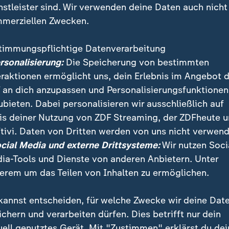
nstleister sind. Wir verwenden deine Daten auch nicht
merziellen Zwecken.
timmungspflichtige Datenverarbeitung
ersonalisierung:
Die Speicherung von bestimmten
eraktionen ermöglicht uns, dein Erlebnis im Angebot 
 an dich anzupassen und Personalisierungsfunktionen
ubieten. Dabei personalisieren wir ausschließlich auf
is deiner Nutzung von ZDF Streaming, der ZDFheute 
 seine europäischen Partner zeigten vor der Einigung
tivi. Daten von Dritten werden von uns nicht verwend
ach dem Ende der Kämpfe die Straße von Hormus wied
ocial Media und externe Drittsysteme:
Wir nutzen Soci
ie Sanktionen zu lockern.
ia-Tools und Dienste von anderen Anbietern. Unter
erem um das Teilen von Inhalten zu ermöglichen.
kannst entscheiden, für welche Zwecke wir deine Dat
ichern und verarbeiten dürfen. Dies betrifft nur dein
uell genutztes Gerät. Mit "Zustimmen" erklärst du dei