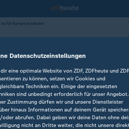
es für Europa bedeutet
Abkommen: Was es für Europa bede
ine Datenschutzeinstellungen
15.06.2026 
dir eine optimale Website von ZDF, ZDFheute und ZDF
sentieren zu können, setzen wir Cookies und
gleichbare Techniken ein. Einige der eingesetzten
hniken sind unbedingt erforderlich für unser Angebot.
ner Zustimmung dürfen wir und unsere Dienstleister
über hinaus Informationen auf deinem Gerät speicher
/oder abrufen. Dabei geben wir deine Daten ohne de
willigung nicht an Dritte weiter, die nicht unsere direk