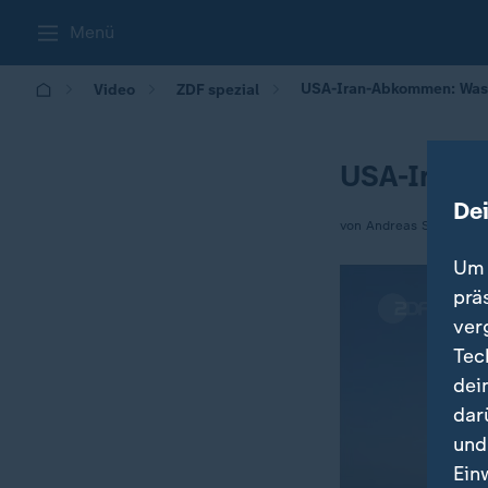
Menü
USA-Iran-Abkommen: Was 
Video
ZDF spezial
USA-Iran-
De
von Andreas Stamm
Um 
prä
ver
Tec
dei
dar
und
Ein