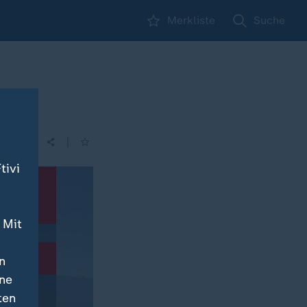
Merkliste
Suche
utet
|
| 19:20
tivi
 Mit
n
ine
ten