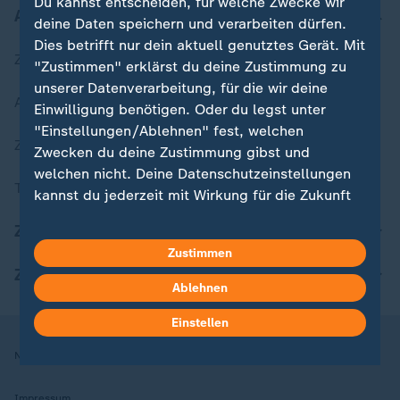
Du kannst entscheiden, für welche Zwecke wir
Aktuell bei ZDFheute
deine Daten speichern und verarbeiten dürfen.
Dies betrifft nur dein aktuell genutztes Gerät. Mit
Zuletzt veröffentlicht
"Zustimmen" erklärst du deine Zustimmung zu
unserer Datenverarbeitung, für die wir deine
Aktuelle Sendungs-Videos
Einwilligung benötigen. Oder du legst unter
"Einstellungen/Ablehnen" fest, welchen
ZDFheute Stories
Zwecken du deine Zustimmung gibst und
welchen nicht. Deine Datenschutzeinstellungen
Themen im Überblick
kannst du jederzeit mit Wirkung für die Zukunft
in deinen Einstellungen widerrufen oder ändern.
ZDFheute Update
Zustimmen
Hier findest du das Impressum.
ZDFheute Apps
Weitere Informationen findest du in unserer
Ablehnen
Datenschutzerklärung.
Einstellen
Nutzungsbedingungen
Datenschutz
Datenschutzeinstellungen
Impressum