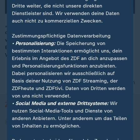
Dritte weiter, die nicht unsere direkten
Dienstleister sind. Wir verwenden deine Daten
auch nicht zu kommerziellen Zwecken.
„Das ist sicherlich ein Gefühl der Befreiung. Viele sind
dieses Regimes überdrüssig“, sagt Günther Maihold
00:16
Zustimmungspflichtige Datenverarbeitung
vom Lateinamerika-Institut der Freien Universität
• Personalisierung:
Die Speicherung von
Berlin im ZDF Spezial zum Angriff der USA auf
bestimmten Interaktionen ermöglicht uns, dein
Venezuela.
Erlebnis im Angebot des ZDF an dich anzupassen
und Personalisierungsfunktionen anzubieten.
Dabei personalisieren wir ausschließlich auf
Basis deiner Nutzung von ZDF Streaming, der
nach oben
ZDFheute und ZDFtivi. Daten von Dritten werden
von uns nicht verwendet.
• Social Media und externe Drittsysteme:
Wir
nutzen Social-Media-Tools und Dienste von
anderen Anbietern. Unter anderem um das Teilen
von Inhalten zu ermöglichen.