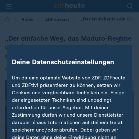
„Das ist sicherlich ein Gefü
Video
ZDF spezial
„Der einfache Weg, das Maduro-Regime
wie ein Kartenhaus zusammenfällt,
dürfte noch nicht geebnet sein.“
Deine Datenschutzeinstellungen
|
03.01.2026 | 19:21
Um dir eine optimale Website von ZDF, ZDFheute
und ZDFtivi präsentieren zu können, setzen wir
Cookies und vergleichbare Techniken ein. Einige
der eingesetzten Techniken sind unbedingt
erforderlich für unser Angebot. Mit deiner
Zustimmung dürfen wir und unsere Dienstleister
darüber hinaus Informationen auf deinem Gerät
speichern und/oder abrufen. Dabei geben wir
deine Daten ohne deine Einwilligung nicht an