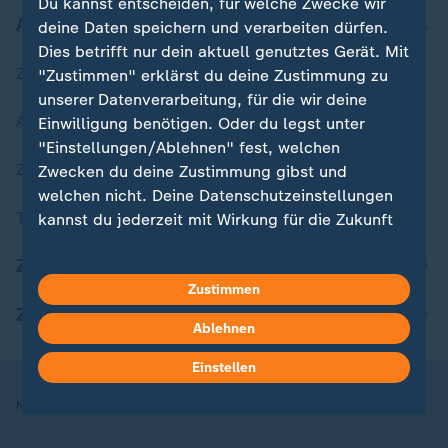
Du kannst entscheiden, für welche Zwecke wir
Aktuell bei ZDFheute
deine Daten speichern und verarbeiten dürfen.
Dies betrifft nur dein aktuell genutztes Gerät. Mit
Zuletzt veröffentlicht
"Zustimmen" erklärst du deine Zustimmung zu
unserer Datenverarbeitung, für die wir deine
Aktuelle Sendungs-Videos
Einwilligung benötigen. Oder du legst unter
"Einstellungen/Ablehnen" fest, welchen
ZDFheute Stories
Zwecken du deine Zustimmung gibst und
welchen nicht. Deine Datenschutzeinstellungen
Themen im Überblick
kannst du jederzeit mit Wirkung für die Zukunft
in deinen Einstellungen widerrufen oder ändern.
ZDFheute Update
Zustimmen
Hier findest du das Impressum.
ZDFheute Apps
Weitere Informationen findest du in unserer
Ablehnen
Datenschutzerklärung.
Einstellen
Nutzungsbedingungen
Datenschutz
Datenschutzeinstellungen