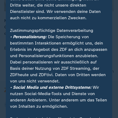
Dritte weiter, die nicht unsere direkten
Dienstleister sind. Wir verwenden deine Daten
auch nicht zu kommerziellen Zwecken.
Nach dem Ende der Ampel-Koalition steht der FDP-
Ostverein hinter Christian Lindner. Für die Genossen in
00:16
Zustimmungspflichtige Datenverarbeitung
der SPD-Parteibasis ist es ein Befreiungsschlag.
• Personalisierung:
Die Speicherung von
bestimmten Interaktionen ermöglicht uns, dein
Bei den Grünen macht sich Ratlosigkeit breit.
Erlebnis im Angebot des ZDF an dich anzupassen
und Personalisierungsfunktionen anzubieten.
Dabei personalisieren wir ausschließlich auf
Basis deiner Nutzung von ZDF Streaming, der
nach oben
ZDFheute und ZDFtivi. Daten von Dritten werden
von uns nicht verwendet.
• Social Media und externe Drittsysteme:
Wir
nutzen Social-Media-Tools und Dienste von
anderen Anbietern. Unter anderem um das Teilen
von Inhalten zu ermöglichen.