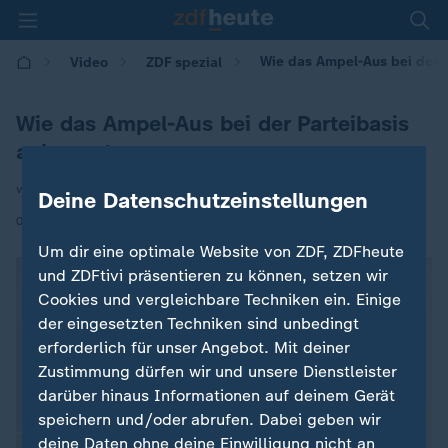
Wie das Ampel-Aus bei der 
Video
ZDF spezial
Wie das Ampel-Aus bei der Parteibasis
ankommt
von Svenja Bergerhoff
Deine Datenschutzeinstellungen
|
07.11.2024 | 19:25
Um dir eine optimale Website von ZDF, ZDFheute
und ZDFtivi präsentieren zu können, setzen wir
Cookies und vergleichbare Techniken ein. Einige
der eingesetzten Techniken sind unbedingt
erforderlich für unser Angebot. Mit deiner
Zustimmung dürfen wir und unsere Dienstleister
darüber hinaus Informationen auf deinem Gerät
speichern und/oder abrufen. Dabei geben wir
deine Daten ohne deine Einwilligung nicht an