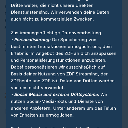
Dritte weiter, die nicht unsere direkten
Kanzler Scholz glaube in der Bevölkerung ein
Dienstleister sind. Wir verwenden deine Daten
Momentum für sich zu erkennen, so
00:16
auch nicht zu kommerziellen Zwecken.
Politikwissenschaftler Karl-Rudolf Korte. „Er will einen
Aufbruch organisieren.“
Zustimmungspflichtige Datenverarbeitung
• Personalisierung:
Die Speicherung von
Scholz hoffe auf Aufbruch, brauche aber Mehrheiten im
bestimmten Interaktionen ermöglicht uns, dein
Parlament, die nicht zusammenkommen können.
Erlebnis im Angebot des ZDF an dich anzupassen
und Personalisierungsfunktionen anzubieten.
Dabei personalisieren wir ausschließlich auf
Basis deiner Nutzung von ZDF Streaming, der
nach oben
ZDFheute und ZDFtivi. Daten von Dritten werden
von uns nicht verwendet.
• Social Media und externe Drittsysteme:
Wir
nutzen Social-Media-Tools und Dienste von
anderen Anbietern. Unter anderem um das Teilen
von Inhalten zu ermöglichen.