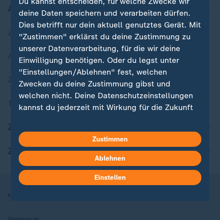
Du kannst entscheiden, für welche Zwecke wir
Aktuell bei ZDFheute
deine Daten speichern und verarbeiten dürfen.
Dies betrifft nur dein aktuell genutztes Gerät. Mit
Zuletzt veröffentlicht
"Zustimmen" erklärst du deine Zustimmung zu
unserer Datenverarbeitung, für die wir deine
Aktuelle Sendungs-Videos
Einwilligung benötigen. Oder du legst unter
"Einstellungen/Ablehnen" fest, welchen
ZDFheute Stories
Zwecken du deine Zustimmung gibst und
welchen nicht. Deine Datenschutzeinstellungen
Themen im Überblick
kannst du jederzeit mit Wirkung für die Zukunft
in deinen Einstellungen widerrufen oder ändern.
ZDFheute Update
Zustimmen
Hier findest du das Impressum.
ZDFheute Apps
Weitere Informationen findest du in unserer
Ablehnen
Datenschutzerklärung.
Einstellen
Nutzungsbedingungen
Datenschutz
Datenschutzeinstellungen
Impressum