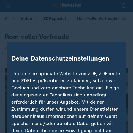
Rom voller Vorfreude - laut, 
Video
ZDF spezial
Rom voller Vorfreude
von Barbara Lueg
|
Deine Datenschutzeinstellungen
18.05.2025 | 09:30
Um dir eine optimale Website von ZDF, ZDFheute
und ZDFtivi präsentieren zu können, setzen wir
Cookies und vergleichbare Techniken ein. Einige
der eingesetzten Techniken sind unbedingt
erforderlich für unser Angebot. Mit deiner
Zustimmung dürfen wir und unsere Dienstleister
darüber hinaus Informationen auf deinem Gerät
speichern und/oder abrufen. Dabei geben wir
deine Daten ohne deine Einwilligung nicht an