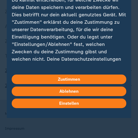
deine Daten speichern und verarbeiten dürfen.
Zuletzt veröffentlicht
Dies betrifft nur dein aktuell genutztes Gerät. Mit
"Zustimmen" erklärst du deine Zustimmung zu
Aktuelle Sendungs-Videos
unserer Datenverarbeitung, für die wir deine
Einwilligung benötigen. Oder du legst unter
ZDFheute Stories
"Einstellungen/Ablehnen" fest, welchen
Zwecken du deine Zustimmung gibst und
Themen im Überblick
welchen nicht. Deine Datenschutzeinstellungen
kannst du jederzeit mit Wirkung für die Zukunft
ZDFheute Update
in deinen Einstellungen widerrufen oder ändern.
Zustimmen
ZDFheute Apps
Hier findest du das Impressum.
Ablehnen
Weitere Informationen findest du in unserer
Datenschutzerklärung.
Einstellen
Nutzungsbedingungen
Datenschutz
Datenschutzeinstellungen
Impressum