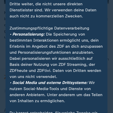
Dritte weiter, die nicht unsere direkten
Dienstleister sind. Wir verwenden deine Daten
Nach dem Tod von Papst Franziskus wirkte Rom
auch nicht zu kommerziellen Zwecken.
irgendwie trist. Aber seit der Wahl von Leo XIV. scheint
00:18
die Ewige Stadt wie ausgewechselt. Oder besser
Zustimmungspflichtige Datenverarbeitung
gesagt: wie man sie sonst kennt: laut, voll, verrückt -
• Personalisierung:
Die Speicherung von
und glücklich.
bestimmten Interaktionen ermöglicht uns, dein
Erlebnis im Angebot des ZDF an dich anzupassen
und Personalisierungsfunktionen anzubieten.
Dabei personalisieren wir ausschließlich auf
nach oben
Basis deiner Nutzung von ZDF Streaming, der
ZDFheute und ZDFtivi. Daten von Dritten werden
von uns nicht verwendet.
• Social Media und externe Drittsysteme:
Wir
nutzen Social-Media-Tools und Dienste von
anderen Anbietern. Unter anderem um das Teilen
von Inhalten zu ermöglichen.
Aktuell bei ZDFheute
Du kannst entscheiden, für welche Zwecke wir