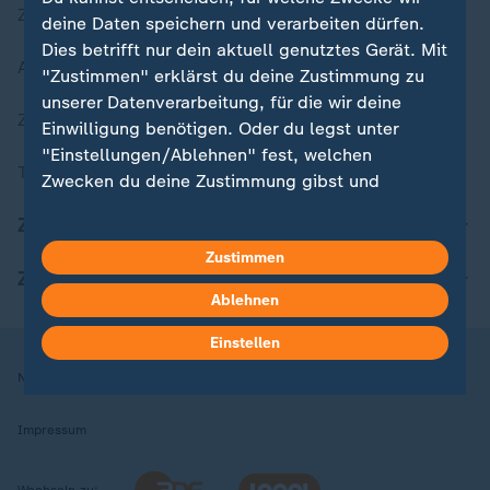
Zuletzt veröffentlicht
deine Daten speichern und verarbeiten dürfen.
Dies betrifft nur dein aktuell genutztes Gerät. Mit
Aktuelle Sendungs-Videos
"Zustimmen" erklärst du deine Zustimmung zu
unserer Datenverarbeitung, für die wir deine
ZDFheute Stories
Einwilligung benötigen. Oder du legst unter
"Einstellungen/Ablehnen" fest, welchen
Themen im Überblick
Zwecken du deine Zustimmung gibst und
welchen nicht. Deine Datenschutzeinstellungen
ZDFheute Update
kannst du jederzeit mit Wirkung für die Zukunft
Zustimmen
in deinen Einstellungen widerrufen oder ändern.
ZDFheute Apps
Ablehnen
Hier findest du das Impressum.
Weitere Informationen findest du in unserer
Einstellen
Datenschutzerklärung.
Nutzungsbedingungen
Datenschutz
Datenschutzeinstellungen
Impressum