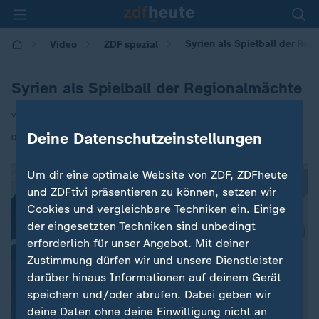
Syrien als Spielball der Re
Video
ZDF spezial
Syrien als Spielball der Regionalmächte
von Isabelle Tümena
Deine Datenschutzeinstellungen
|
08.12.2024 | 19:10
Um dir eine optimale Website von ZDF, ZDFheute
und ZDFtivi präsentieren zu können, setzen wir
Cookies und vergleichbare Techniken ein. Einige
der eingesetzten Techniken sind unbedingt
erforderlich für unser Angebot. Mit deiner
Zustimmung dürfen wir und unsere Dienstleister
darüber hinaus Informationen auf deinem Gerät
speichern und/oder abrufen. Dabei geben wir
deine Daten ohne deine Einwilligung nicht an