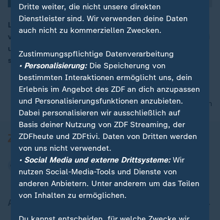
Dritte weiter, die nicht unsere direkten
Dienstleister sind. Wir verwenden deine Daten
Länder wie Russland haben um den Erhalt der Macht
auch nicht zu kommerziellen Zwecken.
von Baschar al-Assad gekämpft, Gegner wie die Türkei
00:16
um das Ende. Im Mittelpunkt standen die eigenen
Zustimmungspflichtige Datenverarbeitung
strategischen Interessen.
• Personalisierung:
Die Speicherung von
bestimmten Interaktionen ermöglicht uns, dein
Erlebnis im Angebot des ZDF an dich anzupassen
und Personalisierungsfunktionen anzubieten.
nach oben
Dabei personalisieren wir ausschließlich auf
Basis deiner Nutzung von ZDF Streaming, der
ZDFheute und ZDFtivi. Daten von Dritten werden
von uns nicht verwendet.
• Social Media und externe Drittsysteme:
Wir
nutzen Social-Media-Tools und Dienste von
anderen Anbietern. Unter anderem um das Teilen
von Inhalten zu ermöglichen.
Aktuell bei ZDFheute
Du kannst entscheiden, für welche Zwecke wir