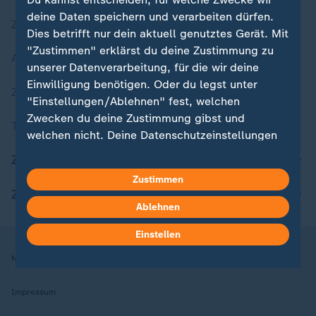
deine Daten speichern und verarbeiten dürfen.
Zuletzt veröffentlicht
Dies betrifft nur dein aktuell genutztes Gerät. Mit
"Zustimmen" erklärst du deine Zustimmung zu
Aktuelle Sendungs-Videos
unserer Datenverarbeitung, für die wir deine
Einwilligung benötigen. Oder du legst unter
ZDFheute Stories
"Einstellungen/Ablehnen" fest, welchen
Zwecken du deine Zustimmung gibst und
Themen im Überblick
welchen nicht. Deine Datenschutzeinstellungen
kannst du jederzeit mit Wirkung für die Zukunft
ZDFheute Update
in deinen Einstellungen widerrufen oder ändern.
Zustimmen
ZDFheute Apps
Hier findest du das Impressum.
Ablehnen
Weitere Informationen findest du in unserer
Einstellen
Datenschutzerklärung.
Nutzungsbedingungen
Datenschutz
Datenschutzeinstellungen
Impressum