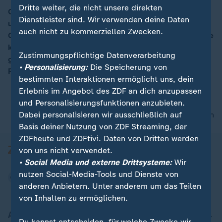
00:05
Dritte weiter, die nicht unsere direkten
Gerhard Tauscher arbeitet in Sri Lanka für Rotes Kreuz
Dienstleister sind. Wir verwenden deine Daten
und Roten Halbmond. Er hat am Ostersonntag in
auch nicht zu kommerziellen Zwecken.
Colombo in einer Kirche den Gottesdienst gefeiert , die
kein Anschlagsziel war. Trotz oder gerade wegen den
Zustimmungspflichtige Datenverarbeitung
grauenvollen Anschlägen muss die Toleranz unter den
• Personalisierung:
Die Speicherung von
Religionen wachsen.
bestimmten Interaktionen ermöglicht uns, dein
Erlebnis im Angebot des ZDF an dich anzupassen
und Personalisierungsfunktionen anzubieten.
Dabei personalisieren wir ausschließlich auf
nach oben
Basis deiner Nutzung von ZDF Streaming, der
ZDFheute und ZDFtivi. Daten von Dritten werden
von uns nicht verwendet.
• Social Media und externe Drittsysteme:
Wir
nutzen Social-Media-Tools und Dienste von
anderen Anbietern. Unter anderem um das Teilen
von Inhalten zu ermöglichen.
Aktuell bei ZDFheute
Du kannst entscheiden, für welche Zwecke wir