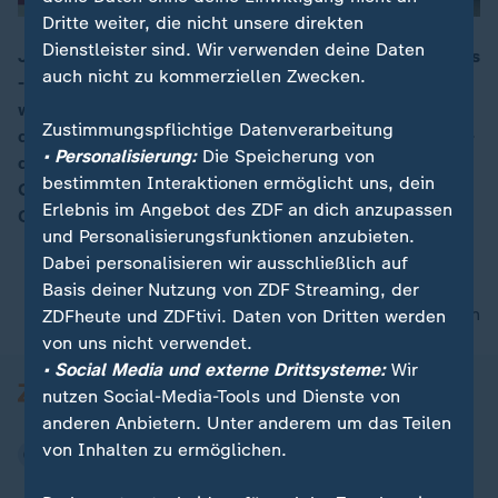
Dritte weiter, die nicht unsere direkten
Dienstleister sind. Wir verwenden deine Daten
Jedes Attentat, jeder Anschlag ist etwas Fürchterliches
auch nicht zu kommerziellen Zwecken.
- aber dieser ist besonders brutal, besonders perfide -
00:05
weil er eben einem Ostersonntag stattfand - an dem
Zustimmungspflichtige Datenverarbeitung
die Christen dieser Welt die Auferstehung Jesu feiern -
• Personalisierung:
Die Speicherung von
die Überwindung des Todes durch die Kraft des
bestimmten Interaktionen ermöglicht uns, dein
Glaubens an Gott. Die Welt - und nicht nur die der
Erlebnis im Angebot des ZDF an dich anzupassen
Christen - ist erschüttert.
und Personalisierungsfunktionen anzubieten.
Dabei personalisieren wir ausschließlich auf
Basis deiner Nutzung von ZDF Streaming, der
nach oben
ZDFheute und ZDFtivi. Daten von Dritten werden
von uns nicht verwendet.
• Social Media und externe Drittsysteme:
Wir
nutzen Social-Media-Tools und Dienste von
anderen Anbietern. Unter anderem um das Teilen
von Inhalten zu ermöglichen.