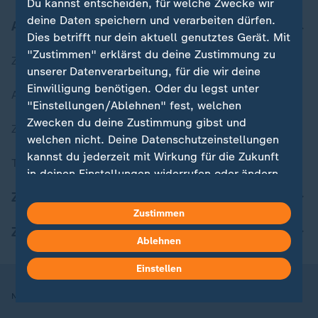
Du kannst entscheiden, für welche Zwecke wir
deine Daten speichern und verarbeiten dürfen.
Aktuell bei ZDFheute
Dies betrifft nur dein aktuell genutztes Gerät. Mit
"Zustimmen" erklärst du deine Zustimmung zu
Zuletzt veröffentlicht
unserer Datenverarbeitung, für die wir deine
Einwilligung benötigen. Oder du legst unter
Aktuelle Sendungs-Videos
"Einstellungen/Ablehnen" fest, welchen
Zwecken du deine Zustimmung gibst und
ZDFheute Stories
welchen nicht. Deine Datenschutzeinstellungen
kannst du jederzeit mit Wirkung für die Zukunft
Themen im Überblick
in deinen Einstellungen widerrufen oder ändern.
ZDFheute Update
Hier findest du das Impressum.
Zustimmen
Weitere Informationen findest du in unserer
ZDFheute Apps
Datenschutzerklärung.
Ablehnen
Einstellen
Nutzungsbedingungen
Datenschutz
Datenschutzeinstellungen