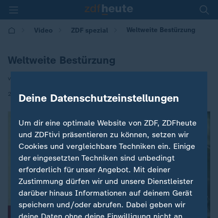
Weltweite Bestürzung
Video
ZDF spezial
Weltweite Bestürzung
von Andreas Huppert
|
21.04.2019 | 19:20
Deine Datenschutzeinstellungen
Um dir eine optimale Website von ZDF, ZDFheute
und ZDFtivi präsentieren zu können, setzen wir
Cookies und vergleichbare Techniken ein. Einige
der eingesetzten Techniken sind unbedingt
erforderlich für unser Angebot. Mit deiner
Zustimmung dürfen wir und unsere Dienstleister
darüber hinaus Informationen auf deinem Gerät
speichern und/oder abrufen. Dabei geben wir
deine Daten ohne deine Einwilligung nicht an