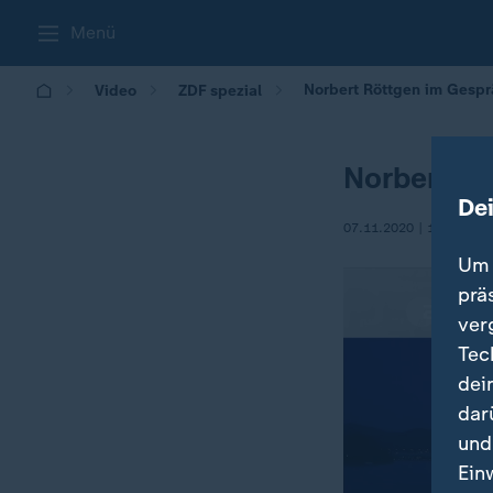
Menü
Norbert Röttgen im Gespr
Video
ZDF spezial
Norbert Rö
De
07.11.2020 | 19:25
Um 
prä
ver
Tec
dei
dar
und
Ein