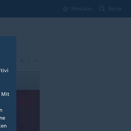
Merkliste
Suche
noff
|
tivi
 Mit
n
ine
ten