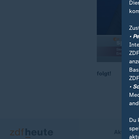
Die
kom
Zus
• P
Int
ZDF
anz
Bas
folgt!
ZDF
00:13
03:46
• S
Med
and
Du 
spe
Aktuell b
akt