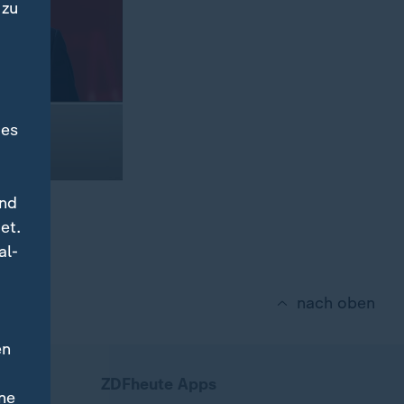
 zu
des
und
et.
al-
nach oben
en
ZDFheute Apps
ne