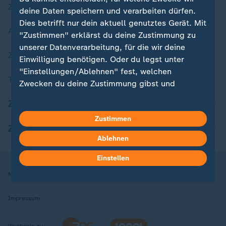
Zuletzt veröffentlicht
deine Daten speichern und verarbeiten dürfen.
Dies betrifft nur dein aktuell genutztes Gerät. Mit
Aktuelle Sendungs-Videos
"Zustimmen" erklärst du deine Zustimmung zu
unserer Datenverarbeitung, für die wir deine
ZDFheute Stories
Einwilligung benötigen. Oder du legst unter
"Einstellungen/Ablehnen" fest, welchen
Themen im Überblick
Zwecken du deine Zustimmung gibst und
welchen nicht. Deine Datenschutzeinstellungen
ZDFheute Update
kannst du jederzeit mit Wirkung für die Zukunft
Zustimmen
in deinen Einstellungen widerrufen oder ändern.
ZDFheute Apps
Ablehnen
Hier findest du das Impressum.
Weitere Informationen findest du in unserer
Einstellen
Datenschutzerklärung.
Nutzungsbedingungen
Datenschutz
Datenschutzeinstellungen
Impressum