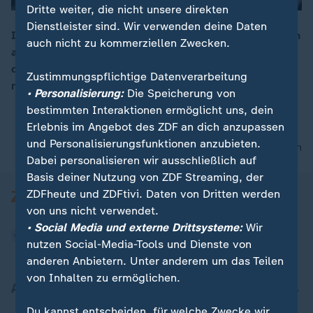
Dritte weiter, die nicht unsere direkten
Dienstleister sind. Wir verwenden deine Daten
In Teheran sortiert sich das Regime nach den Angriffen
auch nicht zu kommerziellen Zwecken.
auf die Führung neu. Und geschlagen sind diejenigen,
00:16
die Iran seit Jahrzehnten mit brutaler Härte regieren,
Zustimmungspflichtige Datenverarbeitung
noch nicht.
• Personalisierung:
Die Speicherung von
bestimmten Interaktionen ermöglicht uns, dein
Erlebnis im Angebot des ZDF an dich anzupassen
und Personalisierungsfunktionen anzubieten.
nach oben
Dabei personalisieren wir ausschließlich auf
Basis deiner Nutzung von ZDF Streaming, der
ZDFheute und ZDFtivi. Daten von Dritten werden
von uns nicht verwendet.
• Social Media und externe Drittsysteme:
Wir
nutzen Social-Media-Tools und Dienste von
anderen Anbietern. Unter anderem um das Teilen
von Inhalten zu ermöglichen.
Aktuell bei ZDFheute
Du kannst entscheiden, für welche Zwecke wir