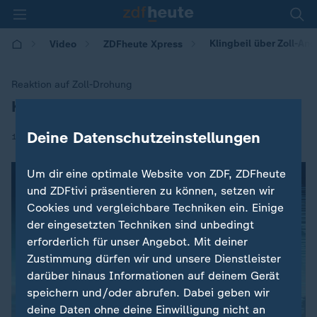
Klingbeil über Zoll-An
Video
ZDFheute Xpress
Reaktion auf Zoll-Drohung
Klingbeil: "Lassen uns nicht erpressen"
:
Deine Datenschutzeinstellungen
|
19.01.2026 | 15:00
Um dir eine optimale Website von ZDF, ZDFheute
und ZDFtivi präsentieren zu können, setzen wir
Cookies und vergleichbare Techniken ein. Einige
der eingesetzten Techniken sind unbedingt
erforderlich für unser Angebot. Mit deiner
Zustimmung dürfen wir und unsere Dienstleister
darüber hinaus Informationen auf deinem Gerät
speichern und/oder abrufen. Dabei geben wir
deine Daten ohne deine Einwilligung nicht an