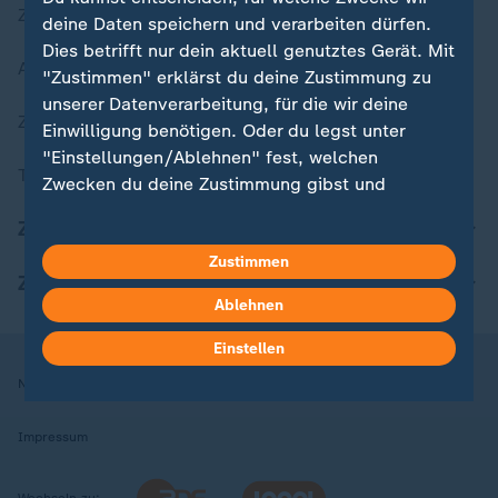
Zuletzt veröffentlicht
deine Daten speichern und verarbeiten dürfen.
Dies betrifft nur dein aktuell genutztes Gerät. Mit
Aktuelle Sendungs-Videos
"Zustimmen" erklärst du deine Zustimmung zu
unserer Datenverarbeitung, für die wir deine
ZDFheute Stories
Einwilligung benötigen. Oder du legst unter
"Einstellungen/Ablehnen" fest, welchen
Themen im Überblick
Zwecken du deine Zustimmung gibst und
welchen nicht. Deine Datenschutzeinstellungen
ZDFheute Update
kannst du jederzeit mit Wirkung für die Zukunft
Zustimmen
in deinen Einstellungen widerrufen oder ändern.
ZDFheute Apps
Ablehnen
Hier findest du das Impressum.
Weitere Informationen findest du in unserer
Einstellen
Datenschutzerklärung.
Nutzungsbedingungen
Datenschutz
Datenschutzeinstellungen
Impressum