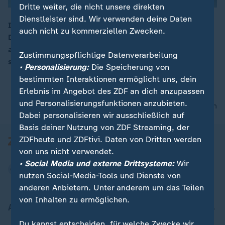
Dritte weiter, die nicht unsere direkten
Dienstleister sind. Wir verwenden deine Daten
Im Streit um Grönland hat US-Präsident Trump
auch nicht zu kommerziellen Zwecken.
Deutschland und anderen Nato-Partnern Sonderzölle
00:16
angedroht. Vizekanzler Klingbeil sagte nun, man lasse
Zustimmungspflichtige Datenverarbeitung
sich von den USA nicht erpressen.
• Personalisierung:
Die Speicherung von
bestimmten Interaktionen ermöglicht uns, dein
Erlebnis im Angebot des ZDF an dich anzupassen
und Personalisierungsfunktionen anzubieten.
nach oben
Dabei personalisieren wir ausschließlich auf
Basis deiner Nutzung von ZDF Streaming, der
ZDFheute und ZDFtivi. Daten von Dritten werden
von uns nicht verwendet.
• Social Media und externe Drittsysteme:
Wir
nutzen Social-Media-Tools und Dienste von
anderen Anbietern. Unter anderem um das Teilen
von Inhalten zu ermöglichen.
Aktuell bei ZDFheute
Du kannst entscheiden, für welche Zwecke wir