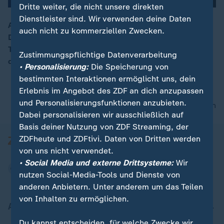
Dritte weiter, die nicht unsere direkten
Dienstleister sind. Wir verwenden deine Daten
Am Montag beginnt das Weltwirtschaftsforum in
auch nicht zu kommerziellen Zwecken.
Davos. Für Mittwoch wird Donald Trump erwartet.
00:13
Themen dürften neben Zollfragen unter anderem auch
Zustimmungspflichtige Datenverarbeitung
der Krieg in der Ukraine sein.
• Personalisierung:
Die Speicherung von
bestimmten Interaktionen ermöglicht uns, dein
Erlebnis im Angebot des ZDF an dich anzupassen
und Personalisierungsfunktionen anzubieten.
nach oben
Dabei personalisieren wir ausschließlich auf
Basis deiner Nutzung von ZDF Streaming, der
ZDFheute und ZDFtivi. Daten von Dritten werden
von uns nicht verwendet.
• Social Media und externe Drittsysteme:
Wir
nutzen Social-Media-Tools und Dienste von
anderen Anbietern. Unter anderem um das Teilen
von Inhalten zu ermöglichen.
Aktuell bei ZDFheute
Du kannst entscheiden, für welche Zwecke wir