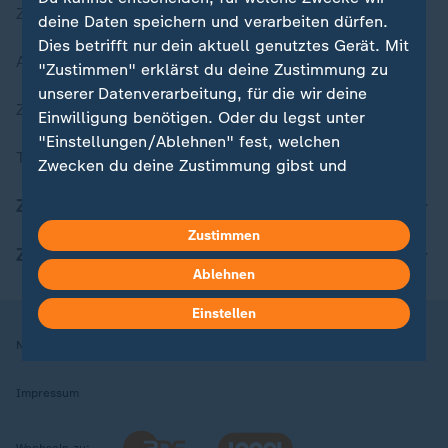
Zuletzt veröffentlicht
deine Daten speichern und verarbeiten dürfen.
Dies betrifft nur dein aktuell genutztes Gerät. Mit
Aktuelle Sendungs-Videos
"Zustimmen" erklärst du deine Zustimmung zu
unserer Datenverarbeitung, für die wir deine
ZDFheute Stories
Einwilligung benötigen. Oder du legst unter
"Einstellungen/Ablehnen" fest, welchen
Themen im Überblick
Zwecken du deine Zustimmung gibst und
welchen nicht. Deine Datenschutzeinstellungen
ZDFheute Update
kannst du jederzeit mit Wirkung für die Zukunft
Zustimmen
in deinen Einstellungen widerrufen oder ändern.
ZDFheute Apps
Ablehnen
Hier findest du das Impressum.
Weitere Informationen findest du in unserer
Einstellen
Datenschutzerklärung.
Nutzungsbedingungen
Datenschutz
Datenschutzeinstellungen
Impressum