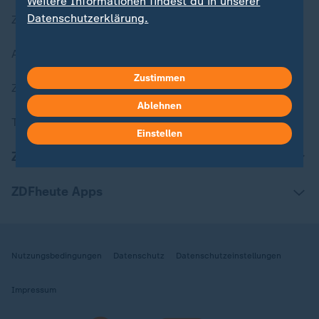
Weitere Informationen findest du in unserer
Datenschutzerklärung.
Zuletzt veröffentlicht
Aktuelle Sendungs-Videos
Zustimmen
ZDFheute Stories
Ablehnen
Themen im Überblick
Einstellen
ZDFheute Update
ZDFheute Apps
Nutzungsbedingungen
Datenschutz
Datenschutzeinstellungen
Impressum