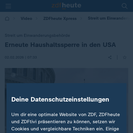
Streit um Einwanderun
Video
ZDFheute Xpress
Streit um Einwanderungsbehörde
Erneute Haushaltssperre in den USA
:
|
02.02.2026 | 07:33
Deine Datenschutzeinstellungen
Um dir eine optimale Website von ZDF, ZDFheute
und ZDFtivi präsentieren zu können, setzen wir
Cookies und vergleichbare Techniken ein. Einige