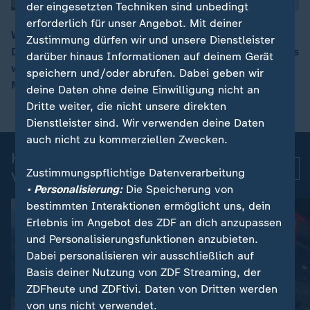
der eingesetzten Techniken sind unbedingt
erforderlich für unser Angebot. Mit deiner
Wegen des Streits zwischen Republikanern und
Zustimmung dürfen wir und unsere Dienstleister
Demokraten um die Einwanderungsbehörde ICE gibt es
darüber hinaus Informationen auf deinem Gerät
00:07
wieder eine teilweise Haushaltssperre. Noch am
speichern und/oder abrufen. Dabei geben wir
Montag soll es eine Übergangsfinanzierung geben.
deine Daten ohne deine Einwilligung nicht an
Dritte weiter, die nicht unsere direkten
Dienstleister sind. Wir verwenden deine Daten
auch nicht zu kommerziellen Zwecken.
Kurznachrichten: Aktuelle
Mehr
Zustimmungspflichtige Datenverarbeitung
Videos
• Personalisierung:
Die Speicherung von
bestimmten Interaktionen ermöglicht uns, dein
Erlebnis im Angebot des ZDF an dich anzupassen
und Personalisierungsfunktionen anzubieten.
Dabei personalisieren wir ausschließlich auf
Basis deiner Nutzung von ZDF Streaming, der
ZDFheute und ZDFtivi. Daten von Dritten werden
von uns nicht verwendet.