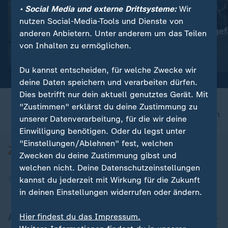
• Social Media und externe Drittsysteme:
Wir
:
:
Greenwashing oder Klimaschutz
Berlin
nutzen Social-Media-Tools und Dienste von
Klimaversprechen beim
Kostendruck gef
anderen Anbietern. Unter anderem um das Teilen
Fliegen
Clubszene
von Inhalten zu ermöglichen.
Video
1:00
Video
0:37
Du kannst entscheiden, für welche Zwecke wir
deine Daten speichern und verarbeiten dürfen.
Dies betrifft nur dein aktuell genutztes Gerät. Mit
"Zustimmen" erklärst du deine Zustimmung zu
nach oben
unserer Datenverarbeitung, für die wir deine
Einwilligung benötigen. Oder du legst unter
"Einstellungen/Ablehnen" fest, welchen
Zwecken du deine Zustimmung gibst und
welchen nicht. Deine Datenschutzeinstellungen
kannst du jederzeit mit Wirkung für die Zukunft
in deinen Einstellungen widerrufen oder ändern.
Aktuell bei ZDFheute
Hier findest du das Impressum.