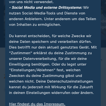
von uns nicht verwendet.
• Social Media und externe Drittsysteme:
Wir
nutzen Social-Media-Tools und Dienste von
:
:
Plauen in Sachsen
Nepal
anderen Anbietern. Unter anderem um das Teilen
Tausende protestieren
Kathmandu gede
von Inhalten zu ermöglichen.
gegen die Bundesregierung
toten Bergsteig
Video
0:28
Video
0:43
Du kannst entscheiden, für welche Zwecke wir
deine Daten speichern und verarbeiten dürfen.
Dies betrifft nur dein aktuell genutztes Gerät. Mit
"Zustimmen" erklärst du deine Zustimmung zu
unserer Datenverarbeitung, für die wir deine
nach oben
Einwilligung benötigen. Oder du legst unter
"Einstellungen/Ablehnen" fest, welchen
Zwecken du deine Zustimmung gibst und
welchen nicht. Deine Datenschutzeinstellungen
kannst du jederzeit mit Wirkung für die Zukunft
in deinen Einstellungen widerrufen oder ändern.
Hier findest du das Impressum.