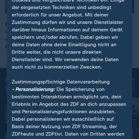
der eingesetzten Techniken sind unbedingt
erforderlich für unser Angebot. Mit deiner
Zustimmung dürfen wir und unsere Dienstleister
Bei russischen Angriffen auf die Infrastruktur der
darüber hinaus Informationen auf deinem Gerät
Ukraine sind mindestens zwei Menschen getötet
00:11
speichern und/oder abrufen. Dabei geben wir
worden. Am Dienstag traf eine Drohne einen
deine Daten ohne deine Einwilligung nicht an
Passagierzug, mindestens vier Menschen starben.
Dritte weiter, die nicht unsere direkten
Dienstleister sind. Wir verwenden deine Daten
auch nicht zu kommerziellen Zwecken.
Kurznachrichten: Aktuelle
Zustimmungspflichtige Datenverarbeitung
Mehr
Videos
• Personalisierung:
Die Speicherung von
bestimmten Interaktionen ermöglicht uns, dein
Erlebnis im Angebot des ZDF an dich anzupassen
und Personalisierungsfunktionen anzubieten.
Dabei personalisieren wir ausschließlich auf
Basis deiner Nutzung von ZDF Streaming, der
ZDFheute und ZDFtivi. Daten von Dritten werden