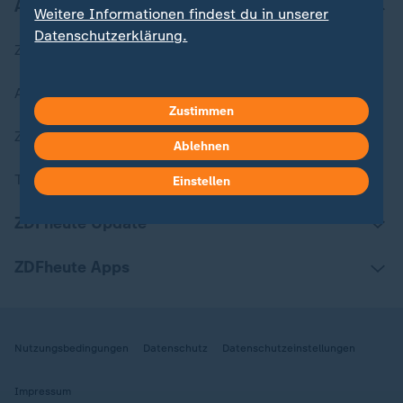
Aktuell bei ZDFheute
Weitere Informationen findest du in unserer
Datenschutzerklärung.
Zuletzt veröffentlicht
Aktuelle Sendungs-Videos
Zustimmen
ZDFheute Stories
Ablehnen
Themen im Überblick
Einstellen
ZDFheute Update
ZDFheute Apps
Nutzungsbedingungen
Datenschutz
Datenschutzeinstellungen
Impressum