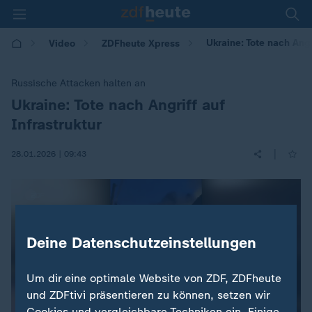
Ukraine: Tote nach Angr
Video
ZDFheute Xpress
Russische Attacken halten an
Ukraine: Tote nach Angriff auf
:
Infrastruktur
|
28.01.2026 | 09:43
Deine Datenschutzeinstellungen
Um dir eine optimale Website von ZDF, ZDFheute
und ZDFtivi präsentieren zu können, setzen wir
Cookies und vergleichbare Techniken ein. Einige