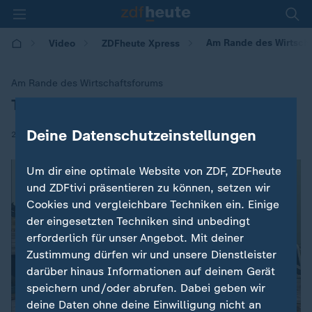
Am Rande des Wirtschaf
Video
ZDFheute Xpress
Am Rande des Wirtschaftsforums
Trump trifft Selenskyj in Davos
:
Deine Datenschutzeinstellungen
|
22.01.2026 | 08:43
Um dir eine optimale Website von ZDF, ZDFheute
und ZDFtivi präsentieren zu können, setzen wir
Cookies und vergleichbare Techniken ein. Einige
der eingesetzten Techniken sind unbedingt
erforderlich für unser Angebot. Mit deiner
Zustimmung dürfen wir und unsere Dienstleister
darüber hinaus Informationen auf deinem Gerät
speichern und/oder abrufen. Dabei geben wir
deine Daten ohne deine Einwilligung nicht an