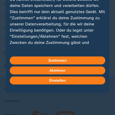
Zuletzt veröffentlicht
deine Daten speichern und verarbeiten dürfen.
Dies betrifft nur dein aktuell genutztes Gerät. Mit
Aktuelle Sendungs-Videos
"Zustimmen" erklärst du deine Zustimmung zu
unserer Datenverarbeitung, für die wir deine
ZDFheute Stories
Einwilligung benötigen. Oder du legst unter
"Einstellungen/Ablehnen" fest, welchen
Themen im Überblick
Zwecken du deine Zustimmung gibst und
welchen nicht. Deine Datenschutzeinstellungen
ZDFheute Update
kannst du jederzeit mit Wirkung für die Zukunft
Zustimmen
in deinen Einstellungen widerrufen oder ändern.
ZDFheute Apps
Ablehnen
Hier findest du das Impressum.
Weitere Informationen findest du in unserer
Einstellen
Datenschutzerklärung.
Nutzungsbedingungen
Datenschutz
Datenschutzeinstellungen
Impressum