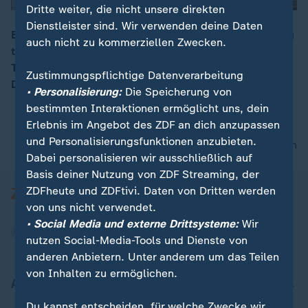
Dritte weiter, die nicht unsere direkten
Dienstleister sind. Wir verwenden deine Daten
Beim Weltwirtschaftsforum soll auch der Ukraine-Krieg
auch nicht zu kommerziellen Zwecken.
thematisiert werden. US-Präsident Trump kündigt ein
00:15
Treffen mit dem ukrainischen Präsidenten Selenskyj in
Zustimmungspflichtige Datenverarbeitung
Davos an.
• Personalisierung:
Die Speicherung von
bestimmten Interaktionen ermöglicht uns, dein
Erlebnis im Angebot des ZDF an dich anzupassen
und Personalisierungsfunktionen anzubieten.
nach oben
Dabei personalisieren wir ausschließlich auf
Basis deiner Nutzung von ZDF Streaming, der
ZDFheute und ZDFtivi. Daten von Dritten werden
von uns nicht verwendet.
• Social Media und externe Drittsysteme:
Wir
nutzen Social-Media-Tools und Dienste von
anderen Anbietern. Unter anderem um das Teilen
von Inhalten zu ermöglichen.
Aktuell bei ZDFheute
Du kannst entscheiden, für welche Zwecke wir