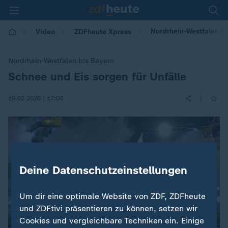
Nordrhein-Westfalen bi
Video
ZDFheute Xpress
Nordrhein-Westfalen bis Bayern
Schnee und Eis sorgen für Unfälle
:
|
19.02.2026 | 17:08
Deine Datenschutzeinstellungen
Um dir eine optimale Website von ZDF, ZDFheute
und ZDFtivi präsentieren zu können, setzen wir
Cookies und vergleichbare Techniken ein. Einige