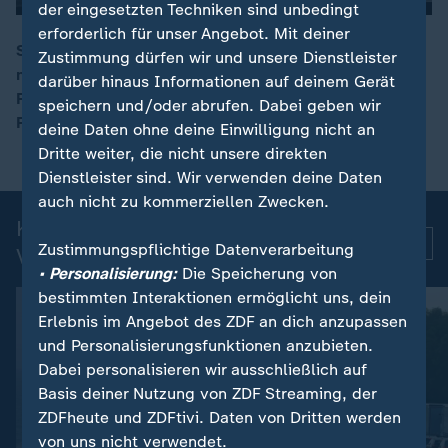
der eingesetzten Techniken sind unbedingt
erforderlich für unser Angebot. Mit deiner
Schnee und Eis haben von Nordrhein-Westfalen bis
Zustimmung dürfen wir und unsere Dienstleister
nach Ostbayern für Verkehrschaos gesorgt. Auch der
darüber hinaus Informationen auf deinem Gerät
00:08
Flugverkehr wurde behindert. Am Frankfurter
speichern und/oder abrufen. Dabei geben wir
Flughafen wurden Verbindungen gestrichen.
deine Daten ohne deine Einwilligung nicht an
Dritte weiter, die nicht unsere direkten
Dienstleister sind. Wir verwenden deine Daten
auch nicht zu kommerziellen Zwecken.
Kurznachrichten: Aktuelle
Mehr
Zustimmungspflichtige Datenverarbeitung
Videos
• Personalisierung:
Die Speicherung von
bestimmten Interaktionen ermöglicht uns, dein
Erlebnis im Angebot des ZDF an dich anzupassen
und Personalisierungsfunktionen anzubieten.
Dabei personalisieren wir ausschließlich auf
Basis deiner Nutzung von ZDF Streaming, der
ZDFheute und ZDFtivi. Daten von Dritten werden
von uns nicht verwendet.