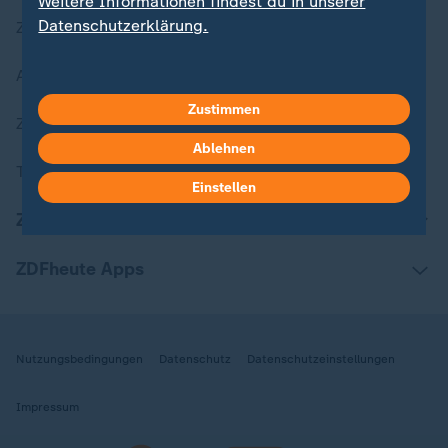
Weitere Informationen findest du in unserer
Datenschutzerklärung.
Zuletzt veröffentlicht
Aktuelle Sendungs-Videos
Zustimmen
ZDFheute Stories
Ablehnen
Themen im Überblick
Einstellen
ZDFheute Update
ZDFheute Apps
Nutzungsbedingungen
Datenschutz
Datenschutzeinstellungen
Impressum