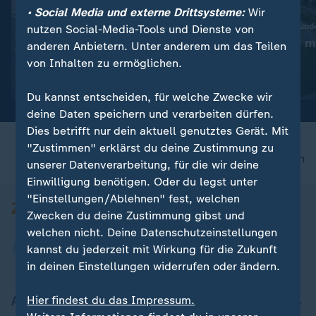
• Social Media und externe Drittsysteme:
Wir
:
Jährliches Militärmanöver
Ferienende in drei Bund
nutzen Social-Media-Tools und Dienste von
Taiwan probt Angriff durch
ADAC rechnet mi
anderen Anbietern. Unter anderem um das Teilen
China
Autobahnen
von Inhalten zu ermöglichen.
Video
0:23
Video
0:16
Du kannst entscheiden, für welche Zwecke wir
deine Daten speichern und verarbeiten dürfen.
Dies betrifft nur dein aktuell genutztes Gerät. Mit
"Zustimmen" erklärst du deine Zustimmung zu
nach oben
unserer Datenverarbeitung, für die wir deine
Einwilligung benötigen. Oder du legst unter
"Einstellungen/Ablehnen" fest, welchen
Zwecken du deine Zustimmung gibst und
welchen nicht. Deine Datenschutzeinstellungen
kannst du jederzeit mit Wirkung für die Zukunft
in deinen Einstellungen widerrufen oder ändern.
Aktuell bei ZDFheute
Hier findest du das Impressum.