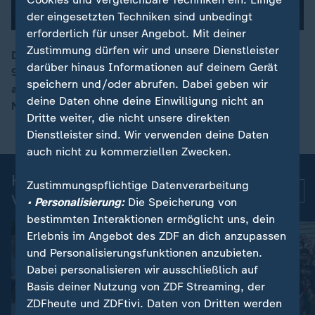
der eingesetzten Techniken sind unbedingt
erforderlich für unser Angebot. Mit deiner
Zustimmung dürfen wir und unsere Dienstleister
Die Hollywood-Legende Robert Duvall ist im Alter von
darüber hinaus Informationen auf deinem Gerät
95 Jahren verstorben. Der US-Schauspieler war unter
00:07
speichern und/oder abrufen. Dabei geben wir
anderem aus den Filmen "Der Pate" und "Apocalypse
deine Daten ohne deine Einwilligung nicht an
Now" bekannt.
Dritte weiter, die nicht unsere direkten
Dienstleister sind. Wir verwenden deine Daten
auch nicht zu kommerziellen Zwecken.
Kurznachrichten: Aktuelle
Zustimmungspflichtige Datenverarbeitung
Mehr
Videos
• Personalisierung:
Die Speicherung von
bestimmten Interaktionen ermöglicht uns, dein
Erlebnis im Angebot des ZDF an dich anzupassen
und Personalisierungsfunktionen anzubieten.
Dabei personalisieren wir ausschließlich auf
Basis deiner Nutzung von ZDF Streaming, der
ZDFheute und ZDFtivi. Daten von Dritten werden