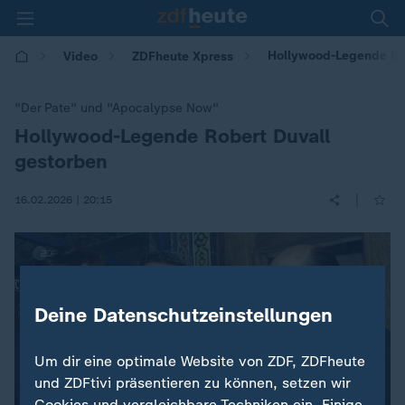
Hollywood-Legende Rob
Video
ZDFheute Xpress
"Der Pate" und "Apocalypse Now"
Hollywood-Legende Robert Duvall
:
gestorben
|
16.02.2026 | 20:15
Deine Datenschutzeinstellungen
Um dir eine optimale Website von ZDF, ZDFheute
und ZDFtivi präsentieren zu können, setzen wir
Cookies und vergleichbare Techniken ein. Einige