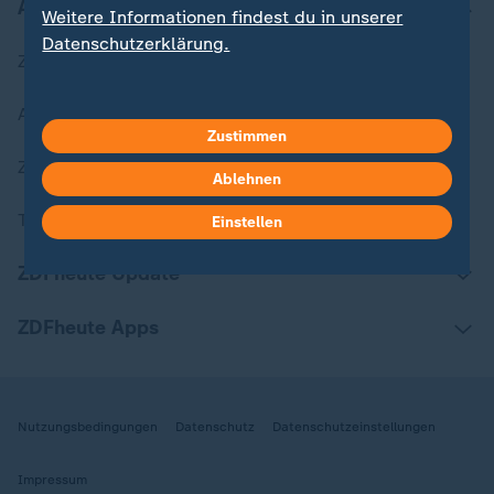
Aktuell bei ZDFheute
Weitere Informationen findest du in unserer
Datenschutzerklärung.
Zuletzt veröffentlicht
Aktuelle Sendungs-Videos
Zustimmen
ZDFheute Stories
Ablehnen
Themen im Überblick
Einstellen
ZDFheute Update
ZDFheute Apps
Nutzungsbedingungen
Datenschutz
Datenschutzeinstellungen
Impressum