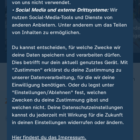
von uns nicht verwendet.
• Social Media und externe Drittsysteme:
Wir
nutzen Social-Media-Tools und Dienste von
:
:
Plauen in Sachsen
Nepal
anderen Anbietern. Unter anderem um das Teilen
Tausende protestieren
Kathmandu gede
von Inhalten zu ermöglichen.
gegen die Bundesregierung
toten Bergsteig
Video
0:28
Video
0:43
Du kannst entscheiden, für welche Zwecke wir
deine Daten speichern und verarbeiten dürfen.
Dies betrifft nur dein aktuell genutztes Gerät. Mit
"Zustimmen" erklärst du deine Zustimmung zu
unserer Datenverarbeitung, für die wir deine
nach oben
Einwilligung benötigen. Oder du legst unter
"Einstellungen/Ablehnen" fest, welchen
Zwecken du deine Zustimmung gibst und
welchen nicht. Deine Datenschutzeinstellungen
kannst du jederzeit mit Wirkung für die Zukunft
in deinen Einstellungen widerrufen oder ändern.
Hier findest du das Impressum.