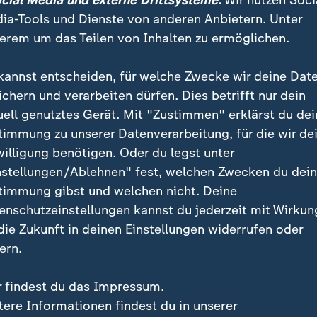
ocial Media und externe Drittsysteme:
Wir nutzen Soci
ia-Tools und Dienste von anderen Anbietern. Unter
erem um das Teilen von Inhalten zu ermöglichen.
kannst entscheiden, für welche Zwecke wir deine Dat
ichern und verarbeiten dürfen. Dies betrifft nur dein
uell genutztes Gerät. Mit "Zustimmen" erklärst du dei
timmung zu unserer Datenverarbeitung, für die wir de
willigung benötigen. Oder du legst unter
:
:
und in Charleroi
Bundestagswahl 2025
nstellungen/Ablehnen" fest, welchen Zwecken du dei
en: Illegale
BSW-Wahleinspruch blei
timmung gibst und welchen nicht. Deine
rettenfabrik entdeckt
weiter unbeantwortet
enschutzeinstellungen kannst du jederzeit mit Wirkun
deo
1:15
Video
0:30
 die Zukunft in deinen Einstellungen widerrufen oder
ern.
r findest du das Impressum.
tere Informationen findest du in unserer