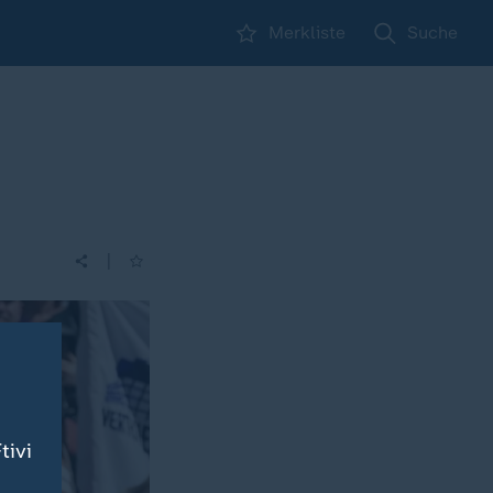
Merkliste
Suche
|
tivi