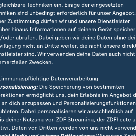
gleichbare Techniken ein. Einige der eingesetzten
hniken sind unbedingt erforderlich für unser Angebot.
ner Zustimmung dürfen wir und unsere Dienstleister
über hinaus Informationen auf deinem Gerät speicher
/oder abrufen. Dabei geben wir deine Daten ohne de
willigung nicht an Dritte weiter, die nicht unsere direk
nstleister sind. Wir verwenden deine Daten auch nicht
merziellen Zwecken.
timmungspflichtige Datenverarbeitung
form der gesetzlichen Kranken- und Pflegeversicheru
ersonalisierung:
Die Speicherung von bestimmten
 für Proteste. Gewerkschaften, Praxen und Krankenh
eraktionen ermöglicht uns, dein Erlebnis im Angebot 
maßnahmen auf die Straße.
 an dich anzupassen und Personalisierungsfunktionen
ubieten. Dabei personalisieren wir ausschließlich auf
is deiner Nutzung von ZDF Streaming, der ZDFheute 
tivi. Daten von Dritten werden von uns nicht verwend
 Videos