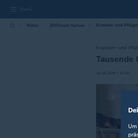
Menü
Kranken- und Pflege
Video
ZDFheute Xpress
Kranken- und Pfl
Tausende f
:
10.06.2026 | 15:00
De
Um 
prä