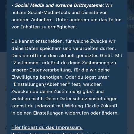
• Social Media und externe Drittsysteme:
Wir
:
:
Plauen in Sachsen
Nepal
nutzen Social-Media-Tools und Dienste von
Tausende protestieren
Kathmandu gede
anderen Anbietern. Unter anderem um das Teilen
gegen die Bundesregierung
toten Bergsteig
von Inhalten zu ermöglichen.
Video
0:28
Video
0:43
Du kannst entscheiden, für welche Zwecke wir
deine Daten speichern und verarbeiten dürfen.
Dies betrifft nur dein aktuell genutztes Gerät. Mit
"Zustimmen" erklärst du deine Zustimmung zu
nach oben
unserer Datenverarbeitung, für die wir deine
Einwilligung benötigen. Oder du legst unter
"Einstellungen/Ablehnen" fest, welchen
Zwecken du deine Zustimmung gibst und
welchen nicht. Deine Datenschutzeinstellungen
kannst du jederzeit mit Wirkung für die Zukunft
in deinen Einstellungen widerrufen oder ändern.
Aktuell bei ZDFheute
Hier findest du das Impressum.