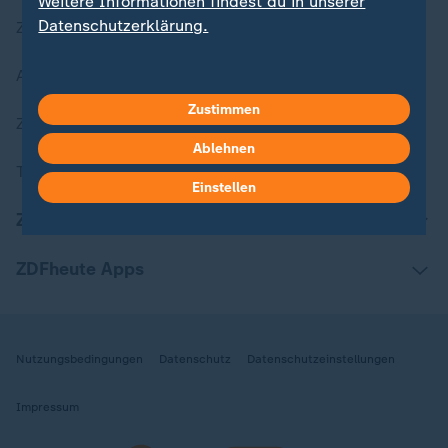
Weitere Informationen findest du in unserer
Datenschutzerklärung.
Zuletzt veröffentlicht
Aktuelle Sendungs-Videos
Zustimmen
ZDFheute Stories
Ablehnen
Themen im Überblick
Einstellen
ZDFheute Update
ZDFheute Apps
Nutzungsbedingungen
Datenschutz
Datenschutzeinstellungen
Impressum