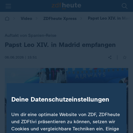
Papst Leo XIV. in Mad
Video
ZDFheute Xpress
Auftakt von Spanien-Reise
Papst Leo XIV. in Madrid empfangen
:
|
06.06.2026 | 15:51
Deine Datenschutzeinstellungen
Um dir eine optimale Website von ZDF, ZDFheute
und ZDFtivi präsentieren zu können, setzen wir
Cookies und vergleichbare Techniken ein. Einige