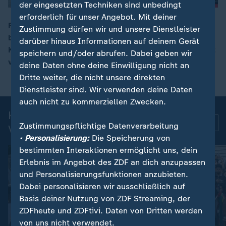
der eingesetzten Techniken sind unbedingt
erforderlich für unser Angebot. Mit deiner
Papst Leo XIV. hat eine einwöchige Spanien-Reise
Zustimmung dürfen wir und unsere Dienstleister
begonnen. In Madrid wurde er von König Felipe und
darüber hinaus Informationen auf deinem Gerät
00:07
Königin Letizia empfangen. Am Abend ist eine Andacht
speichern und/oder abrufen. Dabei geben wir
vor dem Bernabéu-Stadion geplant.
deine Daten ohne deine Einwilligung nicht an
Dritte weiter, die nicht unsere direkten
Dienstleister sind. Wir verwenden deine Daten
auch nicht zu kommerziellen Zwecken.
Kurznachrichten: Aktuelle
Mehr
Zustimmungspflichtige Datenverarbeitung
Videos
• Personalisierung:
Die Speicherung von
bestimmten Interaktionen ermöglicht uns, dein
Erlebnis im Angebot des ZDF an dich anzupassen
und Personalisierungsfunktionen anzubieten.
Dabei personalisieren wir ausschließlich auf
Basis deiner Nutzung von ZDF Streaming, der
ZDFheute und ZDFtivi. Daten von Dritten werden
von uns nicht verwendet.