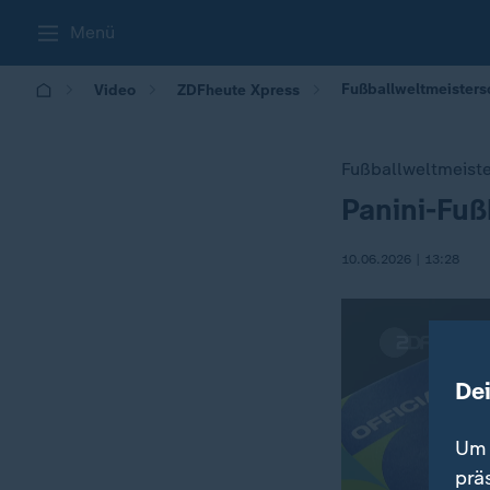
Menü
Fußballweltmeisters
Video
ZDFheute Xpress
Fußballweltmeist
Panini-Fu
:
10.06.2026 | 13:28
De
Um 
prä