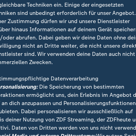
gleichbare Techniken ein. Einige der eingesetzten
hniken sind unbedingt erforderlich für unser Angebot.
ner Zustimmung dürfen wir und unsere Dienstleister
über hinaus Informationen auf deinem Gerät speicher
/oder abrufen. Dabei geben wir deine Daten ohne de
willigung nicht an Dritte weiter, die nicht unsere direk
nstleister sind. Wir verwenden deine Daten auch nicht
merziellen Zwecken.
timmungspflichtige Datenverarbeitung
 Sammelalben von Panini zur Fußballweltmeisterschaft 
ersonalisierung:
Die Speicherung von bestimmten
otz des aktuellen Booms verändert sich das Geschäft 
eraktionen ermöglicht uns, dein Erlebnis im Angebot 
urer.
 an dich anzupassen und Personalisierungsfunktionen
ubieten. Dabei personalisieren wir ausschließlich auf
is deiner Nutzung von ZDF Streaming, der ZDFheute 
tivi. Daten von Dritten werden von uns nicht verwend
 Videos