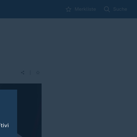
Merkliste
Suche
|
tivi