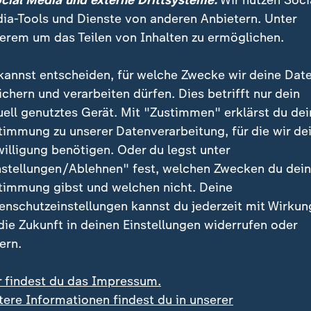
ocial Media und externe Drittsysteme:
Wir nutzen Soci
ia-Tools und Dienste von anderen Anbietern. Unter
erem um das Teilen von Inhalten zu ermöglichen.
kannst entscheiden, für welche Zwecke wir deine Dat
ichern und verarbeiten dürfen. Dies betrifft nur dein
uell genutztes Gerät. Mit "Zustimmen" erklärst du dei
timmung zu unserer Datenverarbeitung, für die wir de
willigung benötigen. Oder du legst unter
:
:
l im Weltall
Schweiz
nstellungen/Ablehnen" fest, welchen Zwecken du dei
 von SpaceX-Rakete trifft
Legionellen-Ausbruch in
timmung gibst und welchen nicht. Deine
nbar Mond
Basel
enschutzeinstellungen kannst du jederzeit mit Wirkun
deo
0:58
Video
0:27
 die Zukunft in deinen Einstellungen widerrufen oder
ern.
r findest du das Impressum.
tere Informationen findest du in unserer