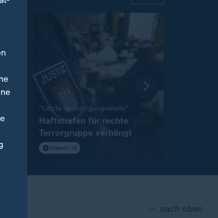
al-
en
ne
ine
:
"Letzte Verteidigungswelle"
Pilgerstätte
ne
Haftstrafen für rechte
Haus von
Terrorgruppe verhängt
Armstrong
g
Video
0:26
Video
0:56
nach oben