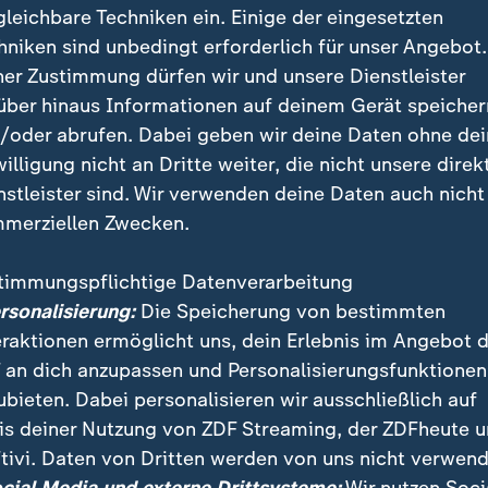
gleichbare Techniken ein. Einige der eingesetzten
hniken sind unbedingt erforderlich für unser Angebot.
ner Zustimmung dürfen wir und unsere Dienstleister
über hinaus Informationen auf deinem Gerät speicher
/oder abrufen. Dabei geben wir deine Daten ohne de
willigung nicht an Dritte weiter, die nicht unsere direk
nstleister sind. Wir verwenden deine Daten auch nicht
merziellen Zwecken.
timmungspflichtige Datenverarbeitung
r Schnieder wird nach der Vollsperrung der Bonner N
ersonalisierung:
Die Speicherung von bestimmten
rt sein. Er will nach einer schnellen Lösung suchen u
eraktionen ermöglicht uns, dein Erlebnis im Angebot 
e der Brücke klären.
 an dich anzupassen und Personalisierungsfunktionen
ubieten. Dabei personalisieren wir ausschließlich auf
is deiner Nutzung von ZDF Streaming, der ZDFheute 
tivi. Daten von Dritten werden von uns nicht verwend
 Videos