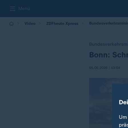
Menü
Bundesverkehrsminis
Video
ZDFheute Xpress
Bundesverkehrsmi
Bonn: Sch
:
05.06.2026 | 13:54
De
Um 
prä