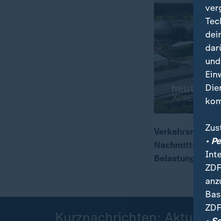
ver
Tec
dei
dar
und
Ein
Die
kom
Zus
Verkehrsministe
• P
Nachmittag vor O
00:09
00:20
Int
Belastungsgrenz
ZDF
anz
Bas
ZDF
Kurznachrichten: Aktuelle