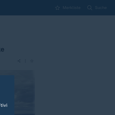
Merkliste
Suche
ke
|
tivi