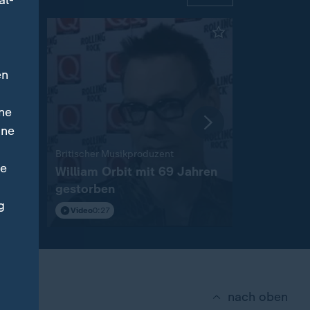
al-
en
ne
ine
:
Britischer Musikproduzent
Spanische Po
ne
William Orbit mit 69 Jahren
Mittelmee
gestorben
Netzwerk 
g
Video
0:27
Video
0:38
nach oben