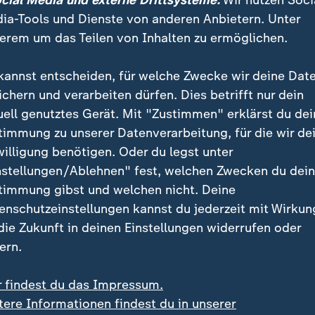
ocial Media und externe Drittsysteme:
Wir nutzen Soci
ia-Tools und Dienste von anderen Anbietern. Unter
erem um das Teilen von Inhalten zu ermöglichen.
kannst entscheiden, für welche Zwecke wir deine Dat
ichern und verarbeiten dürfen. Dies betrifft nur dein
uell genutztes Gerät. Mit "Zustimmen" erklärst du dei
timmung zu unserer Datenverarbeitung, für die wir de
willigung benötigen. Oder du legst unter
:
:
US-Berufungsgericht
nstellungen/Ablehnen" fest, welchen Zwecken du dei
endruck gefährdet
Trumps Ballsaal-Projekt
timmung gibst und welchen nicht. Deine
szene
vorerst gestoppt
enschutzeinstellungen kannst du jederzeit mit Wirkun
deo
0:37
Video
0:28
 die Zukunft in deinen Einstellungen widerrufen oder
ern.
r findest du das Impressum.
tere Informationen findest du in unserer