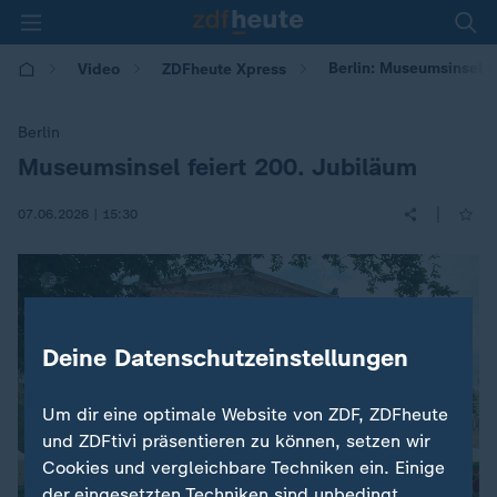
Berlin: Museumsinsel f
Video
ZDFheute Xpress
Berlin
Museumsinsel feiert 200. Jubiläum
:
|
07.06.2026 | 15:30
Deine Datenschutzeinstellungen
Um dir eine optimale Website von ZDF, ZDFheute
und ZDFtivi präsentieren zu können, setzen wir
Cookies und vergleichbare Techniken ein. Einige
der eingesetzten Techniken sind unbedingt