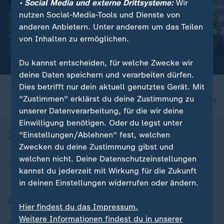
• Social Media und externe Drittsysteme:
Wir
:
Debatte über besseren Schutz
Abschaffung der Bonpfli
nutzen Social-Media-Tools und Dienste von
Sicherheitsrat tagt nach
Einführung der d
anderen Anbietern. Unter anderem um das Teilen
Drohnenvorfall
Kassenbons ab 
von Inhalten zu ermöglichen.
Video
1:24
Video
0:27
Du kannst entscheiden, für welche Zwecke wir
deine Daten speichern und verarbeiten dürfen.
Dies betrifft nur dein aktuell genutztes Gerät. Mit
"Zustimmen" erklärst du deine Zustimmung zu
nach oben
unserer Datenverarbeitung, für die wir deine
Einwilligung benötigen. Oder du legst unter
"Einstellungen/Ablehnen" fest, welchen
Zwecken du deine Zustimmung gibst und
welchen nicht. Deine Datenschutzeinstellungen
kannst du jederzeit mit Wirkung für die Zukunft
in deinen Einstellungen widerrufen oder ändern.
Aktuell bei ZDFheute
Hier findest du das Impressum.
Weitere Informationen findest du in unserer