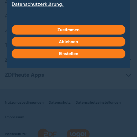
Zuletzt veröffentlicht
Datenschutzerklärung.
Aktuelle Sendungs-Videos
Zustimmen
ZDFheute Stories
Ablehnen
Themen im Überblick
Einstellen
ZDFheute Update
ZDFheute Apps
Nutzungsbedingungen
Datenschutz
Datenschutzeinstellungen
Impressum
Wechseln zu: