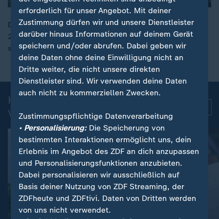
erforderlich für unser Angebot. Mit deiner
Zustimmung dürfen wir und unsere Dienstleister
Die Berliner Museumsinsel feiert in diesem Jahr ihr
darüber hinaus Informationen auf deinem Gerät
200. Jubiläum. An diesem Wochenende verwandelt
00:15
speichern und/oder abrufen. Dabei geben wir
sich das Areal in ein lebendiges Festgelände.
deine Daten ohne deine Einwilligung nicht an
Dritte weiter, die nicht unsere direkten
Dienstleister sind. Wir verwenden deine Daten
auch nicht zu kommerziellen Zwecken.
Kurznachrichten: Aktuelle
Mehr
Videos
Zustimmungspflichtige Datenverarbeitung
• Personalisierung:
Die Speicherung von
bestimmten Interaktionen ermöglicht uns, dein
Erlebnis im Angebot des ZDF an dich anzupassen
und Personalisierungsfunktionen anzubieten.
Dabei personalisieren wir ausschließlich auf
Basis deiner Nutzung von ZDF Streaming, der
ZDFheute und ZDFtivi. Daten von Dritten werden
von uns nicht verwendet.