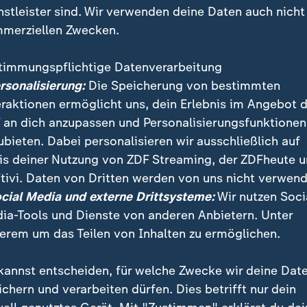
nstleister sind. Wir verwenden deine Daten auch nicht
merziellen Zwecken.
timmungspflichtige Datenverarbeitung
ersonalisierung:
Die Speicherung von bestimmten
eraktionen ermöglicht uns, dein Erlebnis im Angebot 
 an dich anzupassen und Personalisierungsfunktionen
ubieten. Dabei personalisieren wir ausschließlich auf
is deiner Nutzung von ZDF Streaming, der ZDFheute 
tivi. Daten von Dritten werden von uns nicht verwend
u Guatemala hat Mexiko nur wenigen Flüchtlingen die 
ocial Media und externe Drittsysteme:
Wir nutzen Soci
 Behörden in Guatemala seien rund 2.000 Migranten w
ia-Tools und Dienste von anderen Anbietern. Unter
at.
erem um das Teilen von Inhalten zu ermöglichen.
kannst entscheiden, für welche Zwecke wir deine Dat
ichern und verarbeiten dürfen. Dies betrifft nur dein