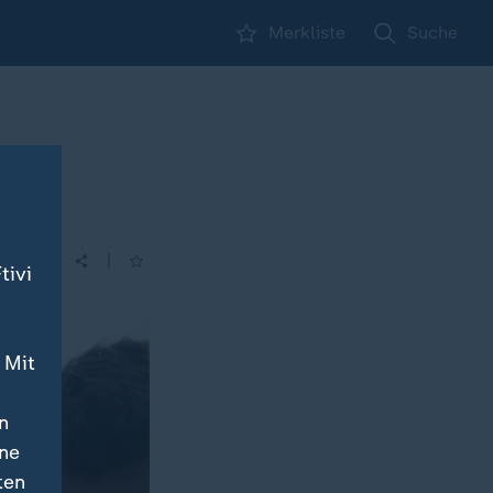
Merkliste
Suche
|
tivi
 Mit
n
ine
ten