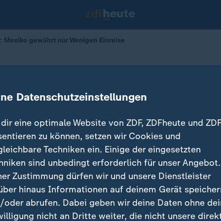
A: Mexiko gewährt nur Wenigen Einreise
USA
ährt nur wenigen Einreise
ine Datenschutzeinstellungen
dir eine optimale Website von ZDF, ZDFheute und ZDF
sentieren zu können, setzen wir Cookies und
gleichbare Techniken ein. Einige der eingesetzten
hniken sind unbedingt erforderlich für unser Angebot.
ner Zustimmung dürfen wir und unsere Dienstleister
über hinaus Informationen auf deinem Gerät speicher
/oder abrufen. Dabei geben wir deine Daten ohne de
willigung nicht an Dritte weiter, die nicht unsere direk