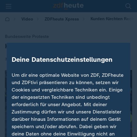
Kurden fürchten Rechts
Video
ZDFheute Xpress
Bundesweite Proteste
Kurden fürchten Rechtsverlust
:
Deine Datenschutzeinstellungen
|
31.01.2026 | 18:11
Um dir eine optimale Website von ZDF, ZDFheute
und ZDFtivi präsentieren zu können, setzen wir
Cookies und vergleichbare Techniken ein. Einige
der eingesetzten Techniken sind unbedingt
erforderlich für unser Angebot. Mit deiner
Zustimmung dürfen wir und unsere Dienstleister
darüber hinaus Informationen auf deinem Gerät
speichern und/oder abrufen. Dabei geben wir
deine Daten ohne deine Einwilligung nicht an