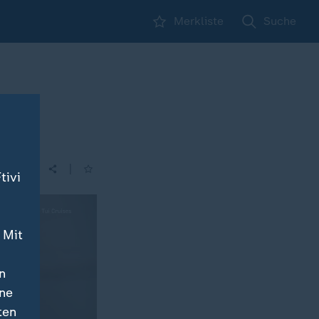
Merkliste
Suche
|
tivi
 Mit
n
ine
ten