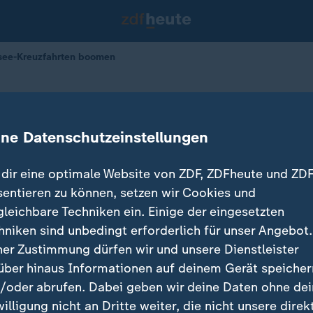
see-Kreuzfahrten boomen
reuzfahrten boomen
ine Datenschutzeinstellungen
dir eine optimale Website von ZDF, ZDFheute und ZDF
sentieren zu können, setzen wir Cookies und
gleichbare Techniken ein. Einige der eingesetzten
hniken sind unbedingt erforderlich für unser Angebot.
ner Zustimmung dürfen wir und unsere Dienstleister
über hinaus Informationen auf deinem Gerät speicher
/oder abrufen. Dabei geben wir deine Daten ohne de
willigung nicht an Dritte weiter, die nicht unsere direk