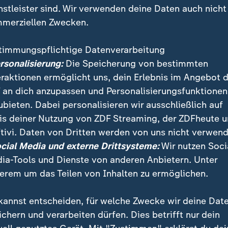
nstleister sind. Wir verwenden deine Daten auch nicht
merziellen Zwecken.
timmungspflichtige Datenverarbeitung
ersonalisierung:
Die Speicherung von bestimmten
eraktionen ermöglicht uns, dein Erlebnis im Angebot 
 an dich anzupassen und Personalisierungsfunktionen
ubieten. Dabei personalisieren wir ausschließlich auf
is deiner Nutzung von ZDF Streaming, der ZDFheute 
tivi. Daten von Dritten werden von uns nicht verwend
1,51 Millionen Gäste von deutschen Häfen aus zu eine
ocial Media und externe Drittsysteme:
Wir nutzen Soci
r als im Vorjahr. Deutschland zählt damit wieder zu E
ia-Tools und Dienste von anderen Anbietern. Unter
uzfahrt-Standorten.
erem um das Teilen von Inhalten zu ermöglichen.
kannst entscheiden, für welche Zwecke wir deine Dat
ichern und verarbeiten dürfen. Dies betrifft nur dein