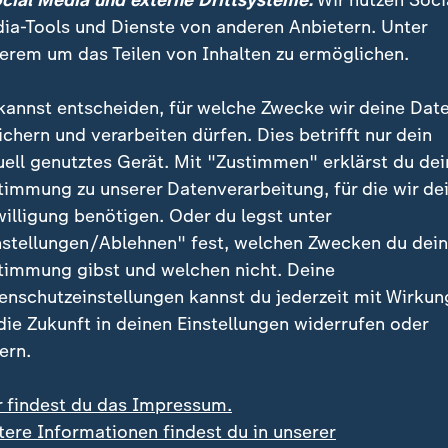
ocial Media und externe Drittsysteme:
Wir nutzen Soci
ia-Tools und Dienste von anderen Anbietern. Unter
erem um das Teilen von Inhalten zu ermöglichen.
kannst entscheiden, für welche Zwecke wir deine Dat
ichern und verarbeiten dürfen. Dies betrifft nur dein
uell genutztes Gerät. Mit "Zustimmen" erklärst du dei
timmung zu unserer Datenverarbeitung, für die wir de
willigung benötigen. Oder du legst unter
:
:
t-Koch-Institut
Treffen der Verkehrsminister
nstellungen/Ablehnen" fest, welchen Zwecken du dei
its 11.900 Hitzetote
Nach EuGH-Urteil: Wird
timmung gibst und welchen nicht. Deine
sen Sommer
Nahverkehr teurer?
enschutzeinstellungen kannst du jederzeit mit Wirkun
deo
0:21
Video
1:09
 die Zukunft in deinen Einstellungen widerrufen oder
ern.
r findest du das Impressum.
tere Informationen findest du in unserer