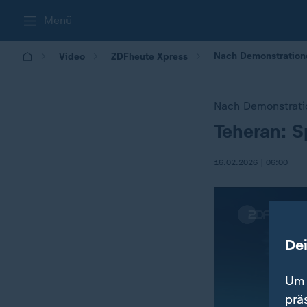
Menü
Nach Demonstration
Video
ZDFheute Xpress
Nach Demonstrati
Teheran: 
:
16.02.2026 | 06:00
De
Um 
prä