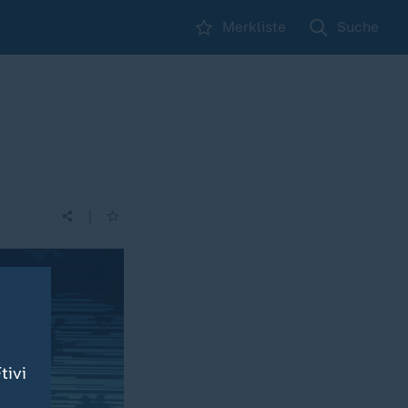
Merkliste
Suche
|
tivi