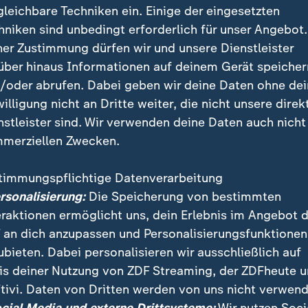
gleichbare Techniken ein. Einige der eingesetzten
hniken sind unbedingt erforderlich für unser Angebot.
ner Zustimmung dürfen wir und unsere Dienstleister
über hinaus Informationen auf deinem Gerät speicher
/oder abrufen. Dabei geben wir deine Daten ohne de
willigung nicht an Dritte weiter, die nicht unsere direk
nstleister sind. Wir verwenden deine Daten auch nicht
merziellen Zwecken.
timmungspflichtige Datenverarbeitung
tweit Demonstrationen gegen das Regime in Iran geg
ersonalisierung:
Die Speicherung von bestimmten
ndisch der Druck. In Teheran sollen Sprechchöre geg
eraktionen ermöglicht uns, dein Erlebnis im Angebot 
ein.
 an dich anzupassen und Personalisierungsfunktionen
ubieten. Dabei personalisieren wir ausschließlich auf
is deiner Nutzung von ZDF Streaming, der ZDFheute 
tivi. Daten von Dritten werden von uns nicht verwend
 Videos