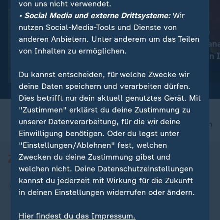
von uns nicht verwendet.
• Social Media und externe Drittsysteme:
Wir
nutzen Social-Media-Tools und Dienste von
:
:
Öffnung der Straße von Hormus
Schwere Waldbrände
anderen Anbietern. Unter anderem um das Teilen
Iran stellt neue Forderungen
Notstand in Kan
von Inhalten zu ermöglichen.
an USA
Entspannung in I
Video
0:30
Video
0:25
Du kannst entscheiden, für welche Zwecke wir
deine Daten speichern und verarbeiten dürfen.
Dies betrifft nur dein aktuell genutztes Gerät. Mit
"Zustimmen" erklärst du deine Zustimmung zu
unserer Datenverarbeitung, für die wir deine
nach oben
Einwilligung benötigen. Oder du legst unter
"Einstellungen/Ablehnen" fest, welchen
Zwecken du deine Zustimmung gibst und
welchen nicht. Deine Datenschutzeinstellungen
kannst du jederzeit mit Wirkung für die Zukunft
in deinen Einstellungen widerrufen oder ändern.
Hier findest du das Impressum.