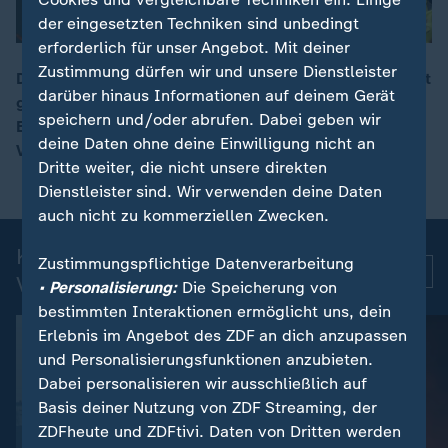
der eingesetzten Techniken sind unbedingt
erforderlich für unser Angebot. Mit deiner
Zustimmung dürfen wir und unsere Dienstleister
Der iranische Präsident Peseschkian hat die von Gewalt
darüber hinaus Informationen auf deinem Gerät
gegen Protestierende betroffenen Iraner um
00:15
speichern und/oder abrufen. Dabei geben wir
Entschuldigung gebeten – jedoch ohne sich vom
deine Daten ohne deine Einwilligung nicht an
Vorgehen der Sicherheitskräfte zu distanzieren.
Dritte weiter, die nicht unsere direkten
Dienstleister sind. Wir verwenden deine Daten
auch nicht zu kommerziellen Zwecken.
Kurznachrichten: Aktuelle
Zustimmungspflichtige Datenverarbeitung
Mehr
Videos
• Personalisierung:
Die Speicherung von
bestimmten Interaktionen ermöglicht uns, dein
Erlebnis im Angebot des ZDF an dich anzupassen
und Personalisierungsfunktionen anzubieten.
Dabei personalisieren wir ausschließlich auf
Basis deiner Nutzung von ZDF Streaming, der
ZDFheute und ZDFtivi. Daten von Dritten werden