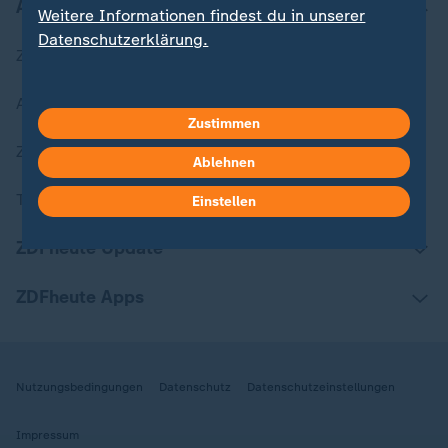
Aktuell bei ZDFheute
Weitere Informationen findest du in unserer
Datenschutzerklärung.
Zuletzt veröffentlicht
Aktuelle Sendungs-Videos
Zustimmen
ZDFheute Stories
Ablehnen
Themen im Überblick
Einstellen
ZDFheute Update
ZDFheute Apps
Nutzungsbedingungen
Datenschutz
Datenschutzeinstellungen
Impressum