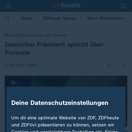
Keine Distanzierung: Ir
Video
ZDFheute Xpress
Keine Distanzierung von Gewalt
Iranischer Präsident spricht über
:
Proteste
|
11.02.2026 | 15:50
Deine Datenschutzeinstellungen
Um dir eine optimale Website von ZDF, ZDFheute
und ZDFtivi präsentieren zu können, setzen wir
Cookies und vergleichbare Techniken ein. Einige