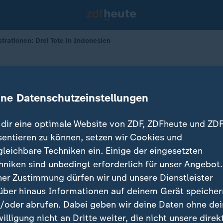
rationen: Drei Tote in Indonesien
nstrationen
bei Protesten in Indonesien
ine Datenschutzeinstellungen
dir eine optimale Website von ZDF, ZDFheute und ZDF
sentieren zu können, setzen wir Cookies und
gleichbare Techniken ein. Einige der eingesetzten
hniken sind unbedingt erforderlich für unser Angebot.
ner Zustimmung dürfen wir und unsere Dienstleister
über hinaus Informationen auf deinem Gerät speicher
/oder abrufen. Dabei geben wir deine Daten ohne de
willigung nicht an Dritte weiter, die nicht unsere direk