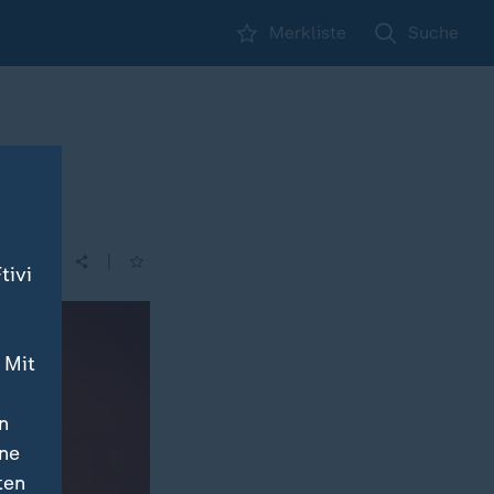
Merkliste
Suche
|
tivi
 Mit
n
ine
ten