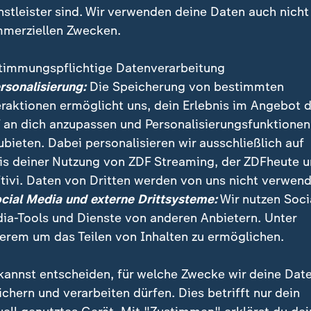
nstleister sind. Wir verwenden deine Daten auch nicht
merziellen Zwecken.
timmungspflichtige Datenverarbeitung
ersonalisierung:
Die Speicherung von bestimmten
eraktionen ermöglicht uns, dein Erlebnis im Angebot 
 an dich anzupassen und Personalisierungsfunktionen
ubieten. Dabei personalisieren wir ausschließlich auf
is deiner Nutzung von ZDF Streaming, der ZDFheute 
tivi. Daten von Dritten werden von uns nicht verwend
amen drei Menschen bei Protesten ums Leben. Die Pro
ocial Media und externe Drittsysteme:
Wir nutzen Soci
gegen hohe Abgeordneten-Gehälter, dabei wurde ein
ia-Tools und Dienste von anderen Anbietern. Unter
de in Brand gesetzt.
erem um das Teilen von Inhalten zu ermöglichen.
kannst entscheiden, für welche Zwecke wir deine Dat
ichern und verarbeiten dürfen. Dies betrifft nur dein