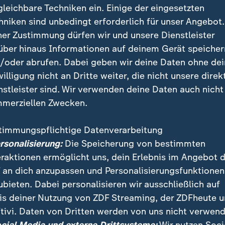
gleichbare Techniken ein. Einige der eingesetzten
hniken sind unbedingt erforderlich für unser Angebot.
ner Zustimmung dürfen wir und unsere Dienstleister
über hinaus Informationen auf deinem Gerät speicher
/oder abrufen. Dabei geben wir deine Daten ohne de
willigung nicht an Dritte weiter, die nicht unsere direk
nstleister sind. Wir verwenden deine Daten auch nicht
merziellen Zwecken.
timmungspflichtige Datenverarbeitung
n Hubig hat angekündigt, heimliche Nacktaufnahmen a
ersonalisierung:
Die Speicherung von bestimmten
n unter Strafe zu stellen. Damit wolle man besser geg
eraktionen ermöglicht uns, dein Erlebnis im Angebot 
rgehen.
 an dich anzupassen und Personalisierungsfunktionen
ubieten. Dabei personalisieren wir ausschließlich auf
is deiner Nutzung von ZDF Streaming, der ZDFheute 
tivi. Daten von Dritten werden von uns nicht verwend
 Videos