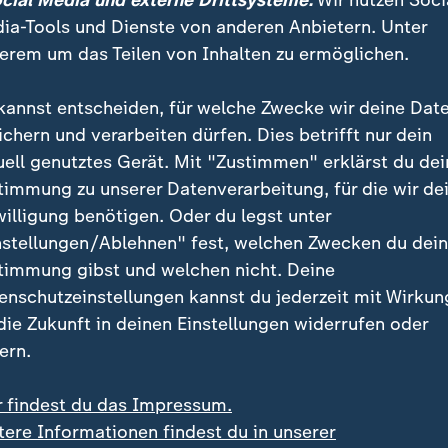
ocial Media und externe Drittsysteme:
Wir nutzen Soci
ia-Tools und Dienste von anderen Anbietern. Unter
erem um das Teilen von Inhalten zu ermöglichen.
kannst entscheiden, für welche Zwecke wir deine Dat
ichern und verarbeiten dürfen. Dies betrifft nur dein
uell genutztes Gerät. Mit "Zustimmen" erklärst du dei
timmung zu unserer Datenverarbeitung, für die wir de
willigung benötigen. Oder du legst unter
:
:
rufungsgericht
Britischer Musikproduzent
nstellungen/Ablehnen" fest, welchen Zwecken du dei
ps Ballsaal-Projekt
William Orbit mit 69 Ja
timmung gibst und welchen nicht. Deine
rst gestoppt
gestorben
enschutzeinstellungen kannst du jederzeit mit Wirkun
deo
0:28
Video
0:27
 die Zukunft in deinen Einstellungen widerrufen oder
ern.
r findest du das Impressum.
tere Informationen findest du in unserer