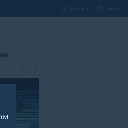
Merkliste
Suche
nen
|
tivi