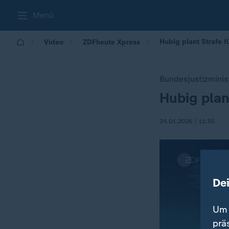
Menü
Hubig plant Strafe 
Video
ZDFheute Xpress
Bundesjustizminis
Hubig plan
:
24.01.2026 | 11:55
De
Um 
prä