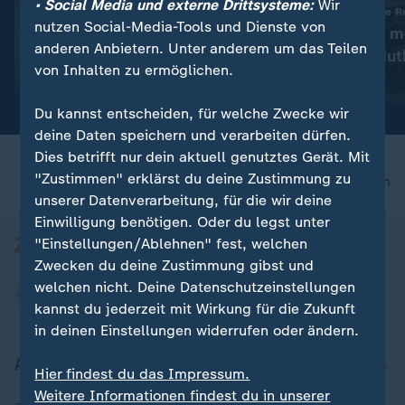
• Social Media und externe Drittsysteme:
Wir
:
Ungenügender Kinderschutz
Von Iran unterstützte R
nutzen Social-Media-Tools und Dienste von
Meta: US-Gericht verhängt
Saudi-Arabien m
anderen Anbietern. Unter anderem um das Teilen
Millionenstrafe
Angriffe der Hut
von Inhalten zu ermöglichen.
Video
0:26
Video
0:22
Du kannst entscheiden, für welche Zwecke wir
deine Daten speichern und verarbeiten dürfen.
Dies betrifft nur dein aktuell genutztes Gerät. Mit
"Zustimmen" erklärst du deine Zustimmung zu
nach oben
unserer Datenverarbeitung, für die wir deine
Einwilligung benötigen. Oder du legst unter
"Einstellungen/Ablehnen" fest, welchen
Zwecken du deine Zustimmung gibst und
welchen nicht. Deine Datenschutzeinstellungen
kannst du jederzeit mit Wirkung für die Zukunft
in deinen Einstellungen widerrufen oder ändern.
Aktuell bei ZDFheute
Hier findest du das Impressum.
Weitere Informationen findest du in unserer