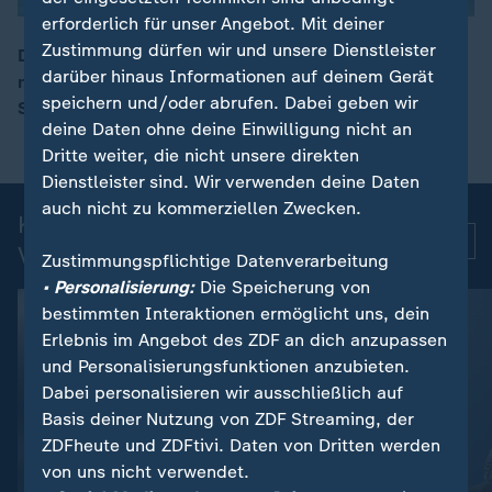
erforderlich für unser Angebot. Mit deiner
Zustimmung dürfen wir und unsere Dienstleister
Die politisch motivierte Kriminalität hat 2025 einen
darüber hinaus Informationen auf deinem Gerät
neuen Höchststand erreicht. Das geht aus einer
00:16
speichern und/oder abrufen. Dabei geben wir
Statistik des Bundeskriminalamts hervor.
deine Daten ohne deine Einwilligung nicht an
Dritte weiter, die nicht unsere direkten
Dienstleister sind. Wir verwenden deine Daten
auch nicht zu kommerziellen Zwecken.
Kurznachrichten: Aktuelle
Mehr
Videos
Zustimmungspflichtige Datenverarbeitung
• Personalisierung:
Die Speicherung von
bestimmten Interaktionen ermöglicht uns, dein
Erlebnis im Angebot des ZDF an dich anzupassen
und Personalisierungsfunktionen anzubieten.
Dabei personalisieren wir ausschließlich auf
Basis deiner Nutzung von ZDF Streaming, der
ZDFheute und ZDFtivi. Daten von Dritten werden
von uns nicht verwendet.