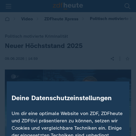
Politisch motivierte K
Video
ZDFheute Xpress
Politisch motivierte Kriminalität
Neuer Höchststand 2025
:
|
09.06.2026 | 14:59
Deine Datenschutzeinstellungen
Um dir eine optimale Website von ZDF, ZDFheute
und ZDFtivi präsentieren zu können, setzen wir
Cookies und vergleichbare Techniken ein. Einige
der eingesetzten Techniken sind unbedingt