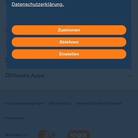
Zuletzt veröffentlicht
Datenschutzerklärung.
Aktuelle Sendungs-Videos
Zustimmen
ZDFheute Stories
Ablehnen
Themen im Überblick
Einstellen
ZDFheute Update
ZDFheute Apps
Nutzungsbedingungen
Datenschutz
Datenschutzeinstellungen
Impressum
Wechseln zu: