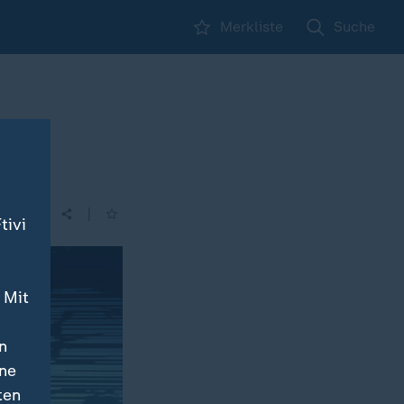
Merkliste
Suche
|
tivi
 Mit
n
ine
ten