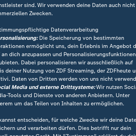
nstleister sind. Wir verwenden deine Daten auch nicht
merziellen Zwecken.
timmungspflichtige Datenverarbeitung
ersonalisierung:
Die Speicherung von bestimmten
eraktionen ermöglicht uns, dein Erlebnis im Angebot 
 an dich anzupassen und Personalisierungsfunktionen
ubieten. Dabei personalisieren wir ausschließlich auf
is deiner Nutzung von ZDF Streaming, der ZDFheute 
tivi. Daten von Dritten werden von uns nicht verwend
e Hitzewelle haben sich einige Mainzer Hotels zusam
ocial Media und externe Drittsysteme:
Wir nutzen Soci
Stadt ein kühles Angebot zu machen: klimatisierte Z
ia-Tools und Dienste von anderen Anbietern. Unter
erem um das Teilen von Inhalten zu ermöglichen.
kannst entscheiden, für welche Zwecke wir deine Dat
ichern und verarbeiten dürfen. Dies betrifft nur dein