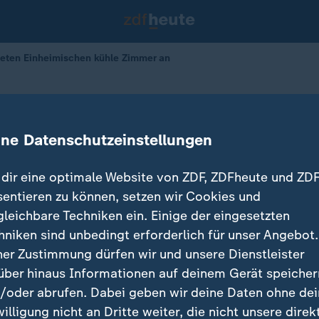
bieten Einheimischen kühle Zimmer an
tschland
ten Einheimischen kühle Zimmer an
ine Datenschutzeinstellungen
dir eine optimale Website von ZDF, ZDFheute und ZDF
sentieren zu können, setzen wir Cookies und
gleichbare Techniken ein. Einige der eingesetzten
hniken sind unbedingt erforderlich für unser Angebot.
ner Zustimmung dürfen wir und unsere Dienstleister
über hinaus Informationen auf deinem Gerät speicher
/oder abrufen. Dabei geben wir deine Daten ohne de
willigung nicht an Dritte weiter, die nicht unsere direk