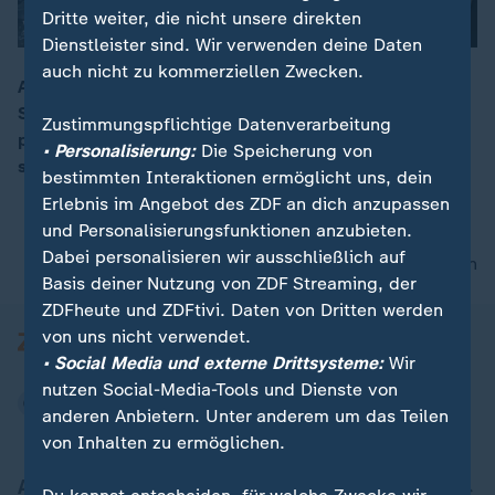
Dritte weiter, die nicht unsere direkten
Dienstleister sind. Wir verwenden deine Daten
auch nicht zu kommerziellen Zwecken.
Auf Long Island ist ein Hirsch versehentlich durch die
Scheibe einer Bankfiliale gestürmt. Das Tier versuchte
00:12
Zustimmungspflichtige Datenverarbeitung
panisch, zu entkommen. Die Polizei konnte es
• Personalisierung:
Die Speicherung von
schließlich befreien.
bestimmten Interaktionen ermöglicht uns, dein
Erlebnis im Angebot des ZDF an dich anzupassen
und Personalisierungsfunktionen anzubieten.
Dabei personalisieren wir ausschließlich auf
nach oben
Basis deiner Nutzung von ZDF Streaming, der
ZDFheute und ZDFtivi. Daten von Dritten werden
von uns nicht verwendet.
• Social Media und externe Drittsysteme:
Wir
nutzen Social-Media-Tools und Dienste von
anderen Anbietern. Unter anderem um das Teilen
von Inhalten zu ermöglichen.
Aktuell bei ZDFheute