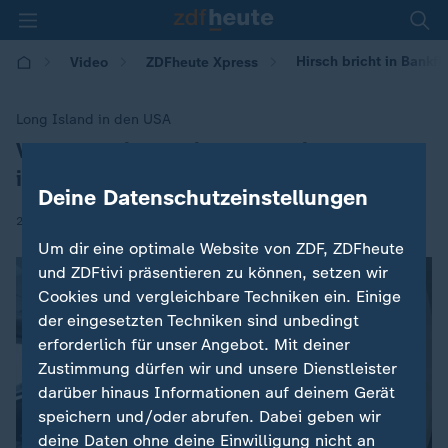
Hirsch bricht in Bankfil
Video
ZDFheute Xpress
Long Island in den USA
Versehentlicher Einbruch: Hirsch landet
:
in Bankfiliale
Deine Datenschutzeinstellungen
|
22.01.2026 | 23:30
Um dir eine optimale Website von ZDF, ZDFheute
und ZDFtivi präsentieren zu können, setzen wir
Cookies und vergleichbare Techniken ein. Einige
der eingesetzten Techniken sind unbedingt
erforderlich für unser Angebot. Mit deiner
Zustimmung dürfen wir und unsere Dienstleister
darüber hinaus Informationen auf deinem Gerät
speichern und/oder abrufen. Dabei geben wir
deine Daten ohne deine Einwilligung nicht an