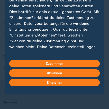
Du kannst entscheiden, für welche Zwecke wir
deine Daten speichern und verarbeiten dürfen.
Zuletzt veröffentlicht
Dies betrifft nur dein aktuell genutztes Gerät. Mit
"Zustimmen" erklärst du deine Zustimmung zu
Aktuelle Sendungs-Videos
unserer Datenverarbeitung, für die wir deine
Einwilligung benötigen. Oder du legst unter
ZDFheute Stories
"Einstellungen/Ablehnen" fest, welchen
Zwecken du deine Zustimmung gibst und
Themen im Überblick
welchen nicht. Deine Datenschutzeinstellungen
kannst du jederzeit mit Wirkung für die Zukunft
ZDFheute Update
in deinen Einstellungen widerrufen oder ändern.
Zustimmen
ZDFheute Apps
Hier findest du das Impressum.
Ablehnen
Weitere Informationen findest du in unserer
Datenschutzerklärung.
Einstellen
Nutzungsbedingungen
Datenschutz
Datenschutzeinstellungen
Impressum