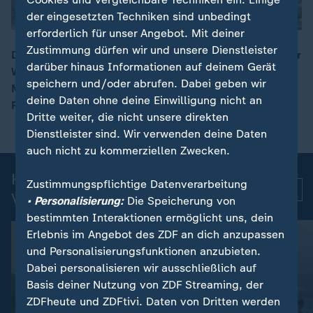
der eingesetzten Techniken sind unbedingt
erforderlich für unser Angebot. Mit deiner
Zustimmung dürfen wir und unsere Dienstleister
Die Küste der Ostseeinsel Usedom gleicht derzeit einer
darüber hinaus Informationen auf deinem Gerät
Winterwunderwelt. Frost, Wind und die
00:14
speichern und/oder abrufen. Dabei geben wir
Meeresströmung hatten Eisbrocken aufgetürmt – zur
deine Daten ohne deine Einwilligung nicht an
Freude von Anwohnern und Urlaubern.
Dritte weiter, die nicht unsere direkten
Dienstleister sind. Wir verwenden deine Daten
auch nicht zu kommerziellen Zwecken.
Kurznachrichten: Aktuelle
Zustimmungspflichtige Datenverarbeitung
Mehr
Videos
• Personalisierung:
Die Speicherung von
bestimmten Interaktionen ermöglicht uns, dein
Erlebnis im Angebot des ZDF an dich anzupassen
und Personalisierungsfunktionen anzubieten.
Dabei personalisieren wir ausschließlich auf
Basis deiner Nutzung von ZDF Streaming, der
ZDFheute und ZDFtivi. Daten von Dritten werden