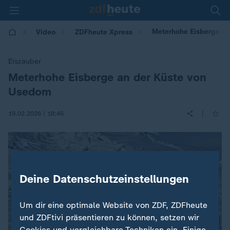
Meterhohe Eisberge an
Video
ZDFheute Xpress
Eiszauber
Meterhohe Eisberge an der Küste von
:
Usedom
|
19.02.2026 | 18:45
Deine Datenschutzeinstellungen
Um dir eine optimale Website von ZDF, ZDFheute
und ZDFtivi präsentieren zu können, setzen wir
Cookies und vergleichbare Techniken ein. Einige