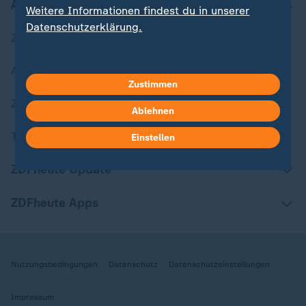
Aktuell bei ZDFheute
Weitere Informationen findest du in unserer
Datenschutzerklärung.
Zuletzt veröffentlicht
Aktuelle Sendungs-Videos
Zustimmen
ZDFheute Stories
Ablehnen
Themen im Überblick
Einstellen
ZDFheute Update
ZDFheute Apps
Nutzungsbedingungen
Datenschutz
Datenschutzeinstellungen
Impressum