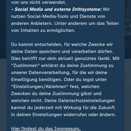
von uns nicht verwendet.
• Social Media und externe Drittsysteme:
Wir
nutzen Social-Media-Tools und Dienste von
:
Spanische Polizei
Rekordtemperaturen im 
anderen Anbietern. Unter anderem um das Teilen
Mittelmeerraum: Schleuser-
Messungen vor 
von Inhalten zu ermöglichen.
Netzwerk zerschlagen
zeigen 33,02 Gr
Video
0:38
Video
0:56
Du kannst entscheiden, für welche Zwecke wir
deine Daten speichern und verarbeiten dürfen.
Dies betrifft nur dein aktuell genutztes Gerät. Mit
"Zustimmen" erklärst du deine Zustimmung zu
unserer Datenverarbeitung, für die wir deine
nach oben
Einwilligung benötigen. Oder du legst unter
"Einstellungen/Ablehnen" fest, welchen
Zwecken du deine Zustimmung gibst und
welchen nicht. Deine Datenschutzeinstellungen
kannst du jederzeit mit Wirkung für die Zukunft
in deinen Einstellungen widerrufen oder ändern.
Hier findest du das Impressum.