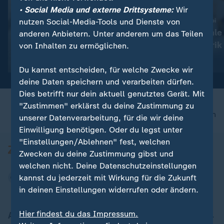
• Social Media und externe Drittsysteme:
Wir
:
:
Nachfahre von Escobars Nilpferden
Zoll-Fund in Charleroi
nutzen Social-Media-Tools und Dienste von
Kolumbien: Mutterloses
Belgien: Illegale
anderen Anbietern. Unter anderem um das Teilen
Hippo-Baby gerettet
Zigarettenfabrik
von Inhalten zu ermöglichen.
Video
0:43
Video
1:15
Du kannst entscheiden, für welche Zwecke wir
deine Daten speichern und verarbeiten dürfen.
Dies betrifft nur dein aktuell genutztes Gerät. Mit
"Zustimmen" erklärst du deine Zustimmung zu
nach oben
unserer Datenverarbeitung, für die wir deine
Einwilligung benötigen. Oder du legst unter
"Einstellungen/Ablehnen" fest, welchen
Zwecken du deine Zustimmung gibst und
welchen nicht. Deine Datenschutzeinstellungen
kannst du jederzeit mit Wirkung für die Zukunft
in deinen Einstellungen widerrufen oder ändern.
Hier findest du das Impressum.
Aktuell bei ZDFheute