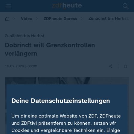
Zunächst bis Herbst: D
Video
ZDFheute Xpress
Zunächst bis Herbst
Dobrindt will Grenzkontrollen
:
verlängern
|
16.02.2026 | 08:00
Deine Datenschutzeinstellungen
Um dir eine optimale Website von ZDF, ZDFheute
und ZDFtivi präsentieren zu können, setzen wir
Cookies und vergleichbare Techniken ein. Einige