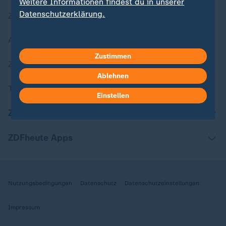
Weitere Informationen findest du in unserer
Datenschutzerklärung.
Zuletzt veröffentlicht
Aktuelle Sendungs-Videos
Zustimmen
ZDFheute Stories
Ablehnen
Themen im Überblick
Einstellen
ZDFheute Update
ZDFheute Apps
Nutzungsbedingungen
Datenschutz
Datenschutzeinstellungen
Impressum