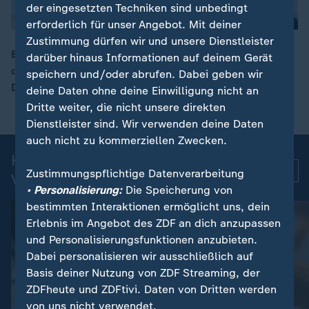
der eingesetzten Techniken sind unbedingt
erforderlich für unser Angebot. Mit deiner
Zustimmung dürfen wir und unsere Dienstleister
Bundesinnenminister Dobrindt will die Kontrollen zu
darüber hinaus Informationen auf deinem Gerät
den Nachbarstaaten um ein halbes Jahr verlängern.
speichern und/oder abrufen. Dabei geben wir
00:13
Die EU-Kommission muss noch zustimmen.
deine Daten ohne deine Einwilligung nicht an
Dritte weiter, die nicht unsere direkten
Dienstleister sind. Wir verwenden deine Daten
auch nicht zu kommerziellen Zwecken.
Kurznachrichten: Aktuelle
Mehr
Zustimmungspflichtige Datenverarbeitung
Videos
• Personalisierung:
Die Speicherung von
bestimmten Interaktionen ermöglicht uns, dein
Erlebnis im Angebot des ZDF an dich anzupassen
und Personalisierungsfunktionen anzubieten.
Dabei personalisieren wir ausschließlich auf
Basis deiner Nutzung von ZDF Streaming, der
ZDFheute und ZDFtivi. Daten von Dritten werden
von uns nicht verwendet.