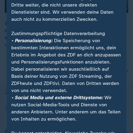
Dritte weiter, die nicht unsere direkten
Dienstleister sind. Wir verwenden deine Daten
auch nicht zu kommerziellen Zwecken.
In Ägypten wollen Vertreter Israels und der Hamas
über Präsident Trumps Friedensplan beraten. Trotz
00:17
Zustimmungspflichtige Datenverarbeitung
strittiger Punkte gibt es Hoffnung auf eine Waffenruhe
• Personalisierung:
Die Speicherung von
und Geiselfreilassung.
bestimmten Interaktionen ermöglicht uns, dein
Erlebnis im Angebot des ZDF an dich anzupassen
und Personalisierungsfunktionen anzubieten.
Dabei personalisieren wir ausschließlich auf
nach oben
Basis deiner Nutzung von ZDF Streaming, der
ZDFheute und ZDFtivi. Daten von Dritten werden
von uns nicht verwendet.
• Social Media und externe Drittsysteme:
Wir
nutzen Social-Media-Tools und Dienste von
anderen Anbietern. Unter anderem um das Teilen
von Inhalten zu ermöglichen.
Aktuell bei ZDFheute