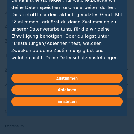
Du kannst entscheiden, für welche Zwecke wir
deine Daten speichern und verarbeiten dürfen.
Zuletzt veröffentlicht
Dies betrifft nur dein aktuell genutztes Gerät. Mit
"Zustimmen" erklärst du deine Zustimmung zu
Aktuelle Sendungs-Videos
unserer Datenverarbeitung, für die wir deine
Einwilligung benötigen. Oder du legst unter
ZDFheute Stories
"Einstellungen/Ablehnen" fest, welchen
Zwecken du deine Zustimmung gibst und
Themen im Überblick
welchen nicht. Deine Datenschutzeinstellungen
kannst du jederzeit mit Wirkung für die Zukunft
ZDFheute Update
in deinen Einstellungen widerrufen oder ändern.
Zustimmen
ZDFheute Apps
Hier findest du das Impressum.
Ablehnen
Weitere Informationen findest du in unserer
Datenschutzerklärung.
Einstellen
Nutzungsbedingungen
Datenschutz
Datenschutzeinstellungen
Impressum