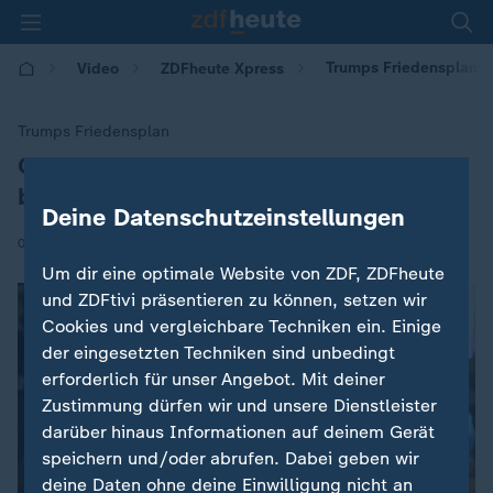
Trumps Friedensplan: 
Video
ZDFheute Xpress
Trumps Friedensplan
Gaza-Waffenruhe: Israel und Hamas
:
beraten
Deine Datenschutzeinstellungen
|
06.10.2025 | 10:01
Um dir eine optimale Website von ZDF, ZDFheute
und ZDFtivi präsentieren zu können, setzen wir
Cookies und vergleichbare Techniken ein. Einige
der eingesetzten Techniken sind unbedingt
erforderlich für unser Angebot. Mit deiner
Zustimmung dürfen wir und unsere Dienstleister
darüber hinaus Informationen auf deinem Gerät
speichern und/oder abrufen. Dabei geben wir
deine Daten ohne deine Einwilligung nicht an