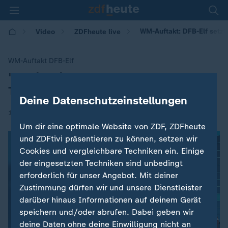
WM-Auftakt: DFB-Elf setzt
Video
ZDFheute live
WM-Auftakt DFB-Elf
"Es gibt einen großen Fokus:
:
Teamgeist"
Deine Datenschutzeinstellungen
|
14.06.2026 | 15:47
Um dir eine optimale Website von ZDF, ZDFheute
und ZDFtivi präsentieren zu können, setzen wir
Cookies und vergleichbare Techniken ein. Einige
der eingesetzten Techniken sind unbedingt
erforderlich für unser Angebot. Mit deiner
Zustimmung dürfen wir und unsere Dienstleister
darüber hinaus Informationen auf deinem Gerät
speichern und/oder abrufen. Dabei geben wir
deine Daten ohne deine Einwilligung nicht an