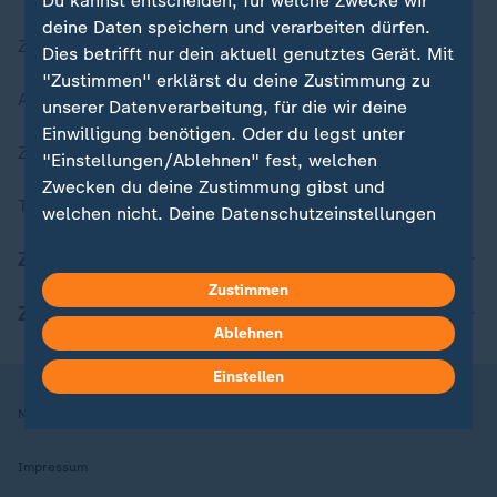
Du kannst entscheiden, für welche Zwecke wir
deine Daten speichern und verarbeiten dürfen.
Zuletzt veröffentlicht
Dies betrifft nur dein aktuell genutztes Gerät. Mit
"Zustimmen" erklärst du deine Zustimmung zu
Aktuelle Sendungs-Videos
unserer Datenverarbeitung, für die wir deine
Einwilligung benötigen. Oder du legst unter
ZDFheute Stories
"Einstellungen/Ablehnen" fest, welchen
Zwecken du deine Zustimmung gibst und
Themen im Überblick
welchen nicht. Deine Datenschutzeinstellungen
kannst du jederzeit mit Wirkung für die Zukunft
ZDFheute Update
in deinen Einstellungen widerrufen oder ändern.
Zustimmen
ZDFheute Apps
Hier findest du das Impressum.
Ablehnen
Weitere Informationen findest du in unserer
Datenschutzerklärung.
Einstellen
Nutzungsbedingungen
Datenschutz
Datenschutzeinstellungen
Impressum