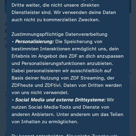
Dritte weiter, die nicht unsere direkten
Dienstleister sind. Wir verwenden deine Daten
auch nicht zu kommerziellen Zwecken.
Auch Nagelsmann hat im Vorfeld eingeräumt: Die DFB-
Elf ist nicht der stärkste Kader der WM. Doch der
00:15
Zustimmungspflichtige Datenverarbeitung
richtige Teamgeist könnte vieles kompensieren, sagt
• Personalisierung:
Die Speicherung von
ZDF-Reporter Florian Zschiedrich.
bestimmten Interaktionen ermöglicht uns, dein
Erlebnis im Angebot des ZDF an dich anzupassen
und Personalisierungsfunktionen anzubieten.
Dabei personalisieren wir ausschließlich auf
nach oben
Basis deiner Nutzung von ZDF Streaming, der
ZDFheute und ZDFtivi. Daten von Dritten werden
von uns nicht verwendet.
• Social Media und externe Drittsysteme:
Wir
nutzen Social-Media-Tools und Dienste von
anderen Anbietern. Unter anderem um das Teilen
von Inhalten zu ermöglichen.
Aktuell bei ZDFheute