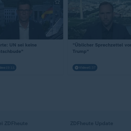
rte: UN sei keine
"Üblicher Sprechzettel vo
tschbude"
Trump"
deo
19:11
Video
6:37
ei ZDFheute
ZDFheute Update