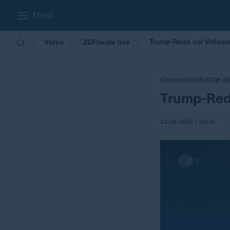
Menü
Trump-Rede vor Vollve
Video
ZDFheute live
Generaldebatte d
Trump-Red
:
23.09.2025 | 15:45