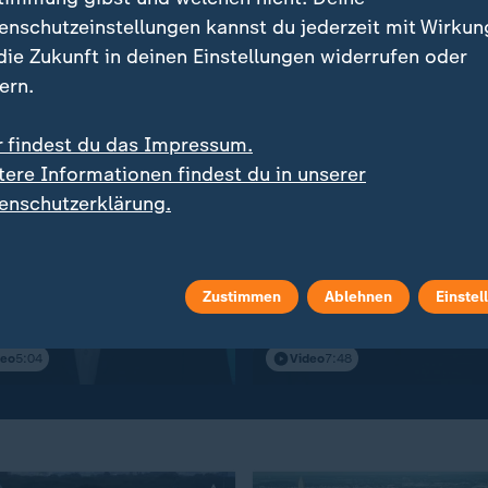
enschutzeinstellungen kannst du jederzeit mit Wirkun
 die Zukunft in deinen Einstellungen widerrufen oder
ern.
r findest du das Impressum.
tere Informationen findest du in unserer
enschutzerklärung.
:
:
e trifft neue Ziele
Angriffe auf die Ukraine
tlicher Angriff auf den
Luftabwehr: "Quasi nich
Zustimmen
Ablehnen
Einstel
ag"
mehr vorhanden"
deo
5:04
Video
7:48