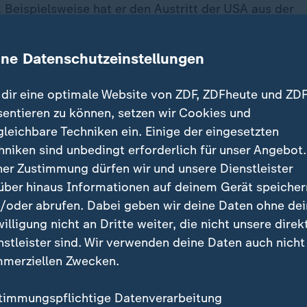
 Beispielsweise hat er den Austritt der USA aus der
sorganisation der UNO angeordnet.
ine Datenschutzeinstellungen
dürfte es auch um seine Pläne zur Beendigung der Kri
d in der Ukraine gehen. Am Rande der Vollversammlung
dir eine optimale Website von ZDF, ZDFheute und ZDF
erem mit dem ukrainischen Präsidenten Selenskyj tr
sentieren zu können, setzen wir Cookies und
gleichbare Techniken ein. Einige der eingesetzten
vor den Vertreterinnen und Vertretern der Welt? Wie s
hniken sind unbedingt erforderlich für unser Angebot.
rdnen? ZDFheute live überträgt live die Rede des US
ner Zustimmung dürfen wir und unsere Dienstleister
ein mit ZDF-Reporter David Sauer in Washington und 
über hinaus Informationen auf deinem Gerät speicher
haftler Marco Overhaus von der Stiftung Wissenschaft 
/oder abrufen. Dabei geben wir deine Daten ohne de
willigung nicht an Dritte weiter, die nicht unsere direk
nstleister sind. Wir verwenden deine Daten auch nicht
ten Nationen im Überblick
merziellen Zwecken.
e internationale Organisation, die 1945 gegründet wur
timmungspflichtige Datenverarbeitung
ge Kriege zu verhindern. Fast alle Staaten der Welt,