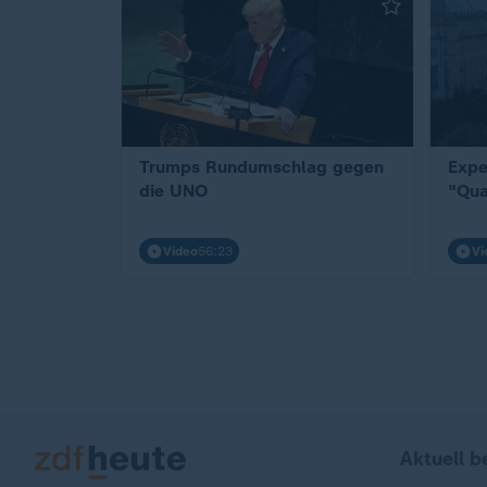
Trumps Rundumschlag gegen
Expe
die UNO
"Qua
Video
56:23
Vi
Aktuell b