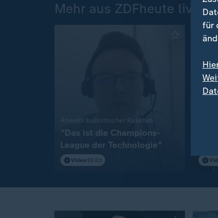
Mehr aus ZDFheute live
Dat
für
änd
Hie
Wei
Dat
:
Abwehr ballistischer Raketen
Ukrain
"Das ist die Champions-
"Deu
League der Technologie"
Allt
Video
19:01
Vi