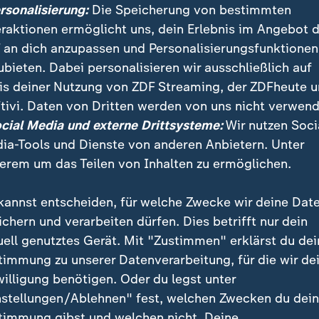
ersonalisierung:
Die Speicherung von bestimmten
 mittlerweile an. Jedes Jahr kommen die Mitglieder
eraktionen ermöglicht uns, dein Erlebnis im Angebot 
ebatte (UN-Vollversammlung) zusammen. Mit der UN-
 an dich anzupassen und Personalisierungsfunktionen
g möchte die UNO einen Austausch zwischen Natione
ubieten. Dabei personalisieren wir ausschließlich auf
le Herausforderungen zu besprechen. Die Beschlüsse, 
is deiner Nutzung von ZDF Streaming, der ZDFheute 
 getroffen werden, sogenannte Resolutionen, sind fü
tivi. Daten von Dritten werden von uns nicht verwend
st allen Fällen völkerrechtlich nicht bindend.
ocial Media und externe Drittsysteme:
Wir nutzen Soci
ia-Tools und Dienste von anderen Anbietern. Unter
ammlung ist einer von mehreren essenziellen Bestand
erem um das Teilen von Inhalten zu ermöglichen.
anen gehören außerdem der UN-Sicherheitsrat, der W
reinten Nationen, der internationale Gerichtshof und 
kannst entscheiden, für welche Zwecke wir deine Dat
ationen mit dem Generalsekretär. Diese Vereinigungen
ichern und verarbeiten dürfen. Dies betrifft nur dein
 größeren UN-Systems, das zusätzlich weitere zahlre
uell genutztes Gerät. Mit "Zustimmen" erklärst du dei
alisierte Einrichtungen umfasst.
timmung zu unserer Datenverarbeitung, für die wir de
willigung benötigen. Oder du legst unter
nstellungen/Ablehnen" fest, welchen Zwecken du dei
timmung gibst und welchen nicht. Deine