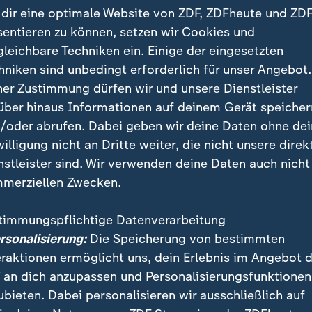
dir eine optimale Website von ZDF, ZDFheute und ZDF
sentieren zu können, setzen wir Cookies und
gleichbare Techniken ein. Einige der eingesetzten
hniken sind unbedingt erforderlich für unser Angebot.
ner Zustimmung dürfen wir und unsere Dienstleister
über hinaus Informationen auf deinem Gerät speicher
/oder abrufen. Dabei geben wir deine Daten ohne de
willigung nicht an Dritte weiter, die nicht unsere direk
nstleister sind. Wir verwenden deine Daten auch nicht
merziellen Zwecken.
ion vieler Wähler habe sich nicht verbessert, seit Tru
Grund für die Wahl des Demokraten gewesen sein, so
timmungspflichtige Datenverarbeitung
Theveßen.
ersonalisierung:
Die Speicherung von bestimmten
eraktionen ermöglicht uns, dein Erlebnis im Angebot 
 an dich anzupassen und Personalisierungsfunktionen
ubieten. Dabei personalisieren wir ausschließlich auf