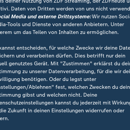
is deiner Nutzung von ZDF Streaming, der ZDFheute 
 Trump
Republikanische Partei
Demokratische Partei
tivi. Daten von Dritten werden von uns nicht verwend
ocial Media und externe Drittsysteme:
Wir nutzen Soci
ia-Tools und Dienste von anderen Anbietern. Unter
erem um das Teilen von Inhalten zu ermöglichen.
kannst entscheiden, für welche Zwecke wir deine Dat
ichern und verarbeiten dürfen. Dies betrifft nur dein
uell genutztes Gerät. Mit "Zustimmen" erklärst du dei
timmung zu unserer Datenverarbeitung, für die wir de
willigung benötigen. Oder du legst unter
nstellungen/Ablehnen" fest, welchen Zwecken du dei
timmung gibst und welchen nicht. Deine
:
:
Videos über Schwesig
Politiker von Fakes betroffen
enschutzeinstellungen kannst du jederzeit mit Wirkun
 erstmal relativ
"Kampagne ist nicht
 die Zukunft in deinen Einstellungen widerrufen oder
ssen darauf reagiert"
sonderlich professionell
ern.
deo
5:13
Video
5:26