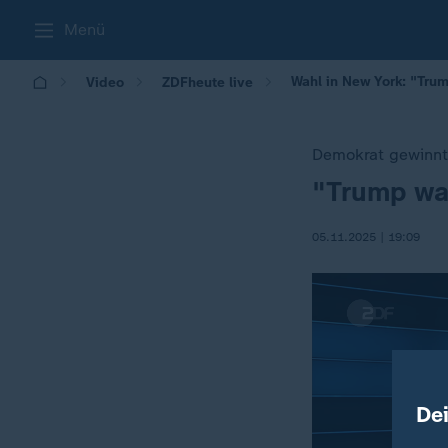
Menü
Wahl in New York: "Trum
Video
ZDFheute live
Demokrat gewinnt
"Trump wah
:
05.11.2025 | 19:09
De