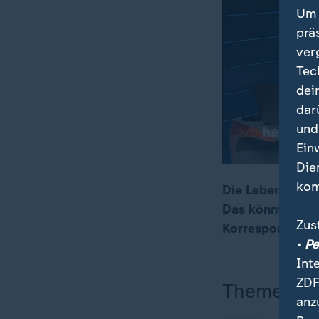
Um 
prä
ver
Tec
dei
dar
und
Ein
Die
kom
Die Lebenssituat
Das könnte ein 
00:16
09:06
Zus
Korrespondent 
• P
Int
ZDF
Themen
anz