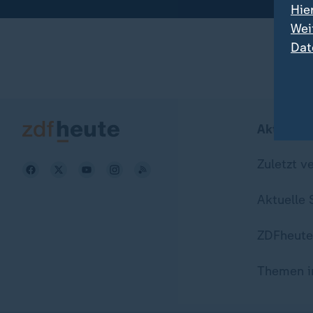
Hie
Wei
Dat
Aktuell b
Zuletzt v
Aktuelle
ZDFheute
Themen i