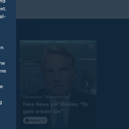
und
et.
al-
en
ne
ine
ne
:
Operation "Matrjoschka"
Sicherheit v
g
Fake News vor Wahlen: "Es
"Die Abwe
"
geht wieder los"
hinterher
Video
8:15
Video
11:2