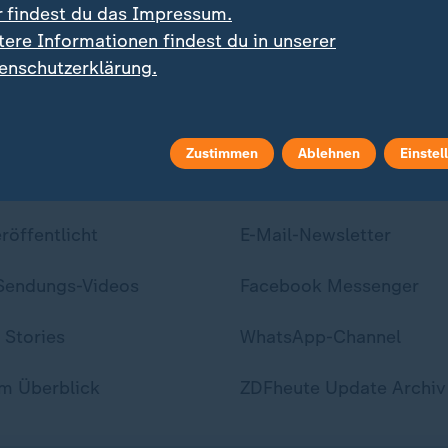
r findest du das Impressum.
tere Informationen findest du in unserer
enschutzerklärung.
Zustimmen
Ablehnen
Einstel
ei ZDFheute
ZDFheute Update
eröffentlicht
E-Mail-Newsletter
 Sendungs-Videos
Facebook Messenger
 Stories
WhatsApp-Channel
m Überblick
ZDFheute Update Archiv