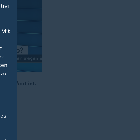
tivi
 Mit
n
ine
ten
 zu
mp im Amt ist.
 ZDF-
des