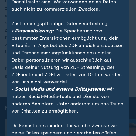
Präsident des ifo-Instituts, davon, dass die Regierung
Dienstleister sind. Wir verwenden deine Daten
zu viel versprochen hätte. Es sei nicht wichtig, wie
auch nicht zu kommerziellen Zwecken.
schnell die Investitionen ausgezahlt werden würden,
sondern, dass die aufgenommenen Schulden für
Zustimmungspflichtige Datenverarbeitung
zusätzliche Investitionen genutzt werden. Schulden
• Personalisierung:
Die Speicherung von
fließen laut Fuest teilweise in Konsum statt in
bestimmten Interaktionen ermöglicht uns, dein
zusätzliche Investitionen – während im Kernhaushalt
Erlebnis im Angebot des ZDF an dich anzupassen
Lücken entstehen.
und Personalisierungsfunktionen anzubieten.
Dabei personalisieren wir ausschließlich auf
Basis deiner Nutzung von ZDF Streaming, der
Die große Gefahr: steigende Schulden – aber kaum
ZDFheute und ZDFtivi. Daten von Dritten werden
sichtbare Verbesserungen bei der Infrastruktur.
von uns nicht verwendet.
• Social Media und externe Drittsysteme:
Wir
nutzen Social-Media-Tools und Dienste von
anderen Anbietern. Unter anderem um das Teilen
Mehr aus ZDFheute live
von Inhalten zu ermöglichen.
Du kannst entscheiden, für welche Zwecke wir
deine Daten speichern und verarbeiten dürfen.