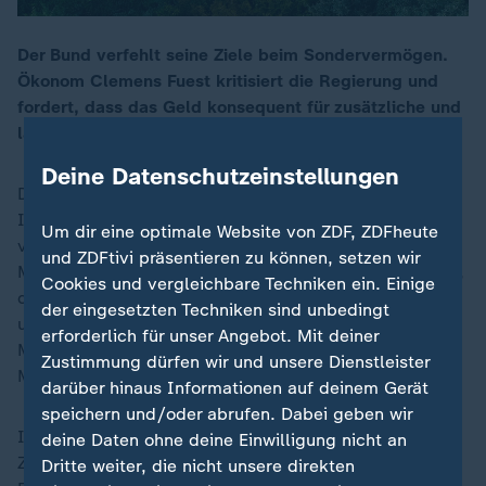
Der Bund verfehlt seine Ziele beim Sondervermögen.
Ökonom Clemens Fuest kritisiert die Regierung und
00:17
fordert, dass das Geld konsequent für zusätzliche und
langfristige Investitionen zu nutzen.
Deine Datenschutzeinstellungen
Das 500 Milliarden Euro schwere Sondervermögen für
Infrastruktur und Klimaschutz wurde 2025 nicht
Um dir eine optimale Website von ZDF, ZDFheute
vollständig ausgeschöpft. Ein aktueller
und ZDFtivi präsentieren zu können, setzen wir
Monitoringbericht des Bundesfinanzministeriums zeigt,
Cookies und vergleichbare Techniken ein. Einige
dass gut ein Drittel der vorgesehenen Mittel bislang
der eingesetzten Techniken sind unbedingt
ungenutzt geblieben sind. Statt der geplanten 37,2
erforderlich für unser Angebot. Mit deiner
Milliarden Euro wurden tatsächlich nur rund 24
Zustimmung dürfen wir und unsere Dienstleister
Milliarden Euro abgerufen.
darüber hinaus Informationen auf deinem Gerät
speichern und/oder abrufen. Dabei geben wir
Im Interview mit Christina von Ungern-Sternberg bei
deine Daten ohne deine Einwilligung nicht an
ZDFheute live spricht Clemens Fuest, Ökonom und
Dritte weiter, die nicht unsere direkten