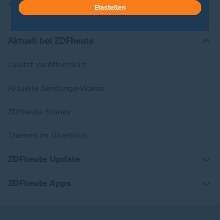
Einstellen
Aktuell bei ZDFheute
Zuletzt veröffentlicht
Aktuelle Sendungs-Videos
ZDFheute Stories
Themen im Überblick
ZDFheute Update
ZDFheute Apps