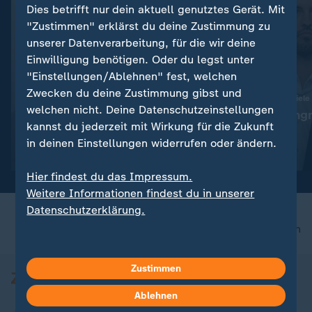
Dies betrifft nur dein aktuell genutztes Gerät. Mit
"Zustimmen" erklärst du deine Zustimmung zu
unserer Datenverarbeitung, für die wir deine
Einwilligung benötigen. Oder du legst unter
"Einstellungen/Ablehnen" fest, welchen
Zwecken du deine Zustimmung gibst und
:
:
Abwehr ballistischer Raketen
Ukraine trifft neue Ziele
welchen nicht. Deine Datenschutzeinstellungen
"Das ist die Champions-
"Deutlicher Angr
kannst du jederzeit mit Wirkung für die Zukunft
League der Technologie"
Alltag"
in deinen Einstellungen widerrufen oder ändern.
Video
19:01
Video
5:04
Hier findest du das Impressum.
Weitere Informationen findest du in unserer
Datenschutzerklärung.
nach oben
Zustimmen
Ablehnen