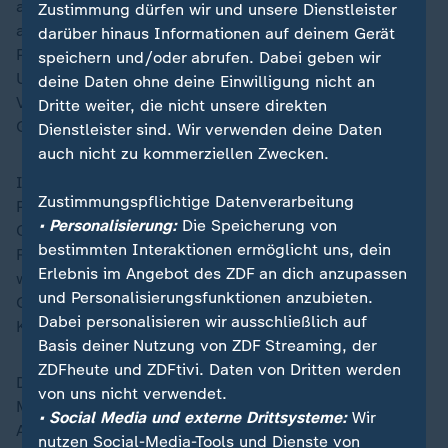
an der Seite des russischen Militärs gekämpft, unter
Zustimmung dürfen wir und unsere Dienstleister
anderem in der blutigen Schlacht um Bachmut.
darüber hinaus Informationen auf deinem Gerät
Prigoschin kritisierte dabei immer wieder die fehlende
speichern und/oder abrufen. Dabei geben wir
Unterstützung aus Moskau, speziell durch
deine Daten ohne deine Einwilligung nicht an
Verteidigungsminister Sergej Schoigu und
Dritte weiter, die nicht unsere direkten
Generalstabschef Waleri Gerassimow.
Dienstleister sind. Wir verwenden deine Daten
auch nicht zu kommerziellen Zwecken.
Ist der Absturz nun Putins lange erwartete Rache an
Zustimmungspflichtige Datenverarbeitung
Prigoschin? Was ändert der mögliche Tod des Wagner-
• Personalisierung:
Die Speicherung von
Chefs in Russland? Und welche Folgen sind für
bestimmten Interaktionen ermöglicht uns, dein
Russlands Angriffskrieg in der Ukraine zu erwarten,
Erlebnis im Angebot des ZDF an dich anzupassen
während ein ukrainisches Spezialkommando nach
und Personalisierungsfunktionen anzubieten.
Geheimdienstangaben einen Einsatz auf der Halbinsel
Dabei personalisieren wir ausschließlich auf
Krim ausgeführt hat?
Basis deiner Nutzung von ZDF Streaming, der
ZDFheute und ZDFtivi. Daten von Dritten werden
Darüber spricht ZDFheute live mit dem Russland- und
von uns nicht verwendet.
Militärexperten Nico Lange sowie mit ZDF-Reporterin
• Social Media und externe Drittsysteme:
Wir
Anne Brühl in der Ukraine und ZDF-Korrespondent
nutzen Social-Media-Tools und Dienste von