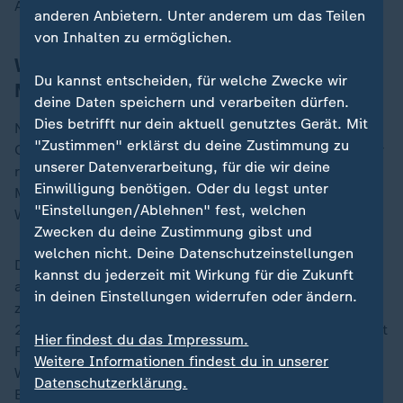
Armin Coerper in Russland.
anderen Anbietern. Unter anderem um das Teilen
von Inhalten zu ermöglichen.
Was ist passierte seit Prigoschins
Du kannst entscheiden, für welche Zwecke wir
Marsch auf Moskau?
deine Daten speichern und verarbeiten dürfen.
Dies betrifft nur dein aktuell genutztes Gerät. Mit
Nach monatelangen Machtkämpfen zwischen dem
"Zustimmen" erklärst du deine Zustimmung zu
Chef der Wagner-Gruppe, Jewgeni Prigoschin, und der
unserer Datenverarbeitung, für die wir deine
russischen Militärführung, war die Situation vor zwei
Einwilligung benötigen. Oder du legst unter
Monaten eskaliert. Prigoschin marschierte mit seinen
"Einstellungen/Ablehnen" fest, welchen
Wagner-Kämpfern Richtung Moskau.
Zwecken du deine Zustimmung gibst und
welchen nicht. Deine Datenschutzeinstellungen
Der Aufstand wurde jedoch nach knapp 24 Stunden
kannst du jederzeit mit Wirkung für die Zukunft
abgebrochen. Prigoschin beorderte seine Söldner
in deinen Einstellungen widerrufen oder ändern.
zurück in ihre Lager und stoppte den Vormarsch etwa
200 Kilometer vor Moskau. Nachdem der Geheimdienst
Hier findest du das Impressum.
FSB zunächst die strafrechtliche Verfolgung des
Weitere Informationen findest du in unserer
Wagner-Chefs einleitete, wurde das Verfahren nach
Datenschutzerklärung.
Beendigung des Aufstandes überraschend wieder