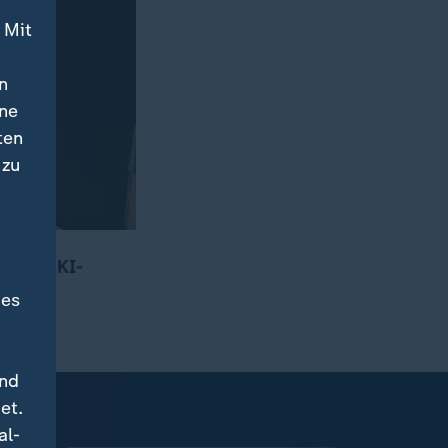
 Mit
n
ine
ten
 zu
, sagt KI-
des
und
et.
al-