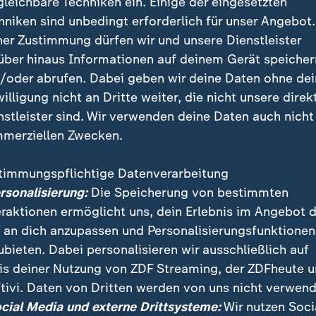
gleichbare Techniken ein. Einige der eingesetzten
hniken sind unbedingt erforderlich für unser Angebot.
ner Zustimmung dürfen wir und unsere Dienstleister
über hinaus Informationen auf deinem Gerät speicher
/oder abrufen. Dabei geben wir deine Daten ohne de
willigung nicht an Dritte weiter, die nicht unsere direk
nstleister sind. Wir verwenden deine Daten auch nicht
merziellen Zwecken.
timmungspflichtige Datenverarbeitung
tragfähig die KI-Modelle sind, werde man jetzt sehen
ersonalisierung:
Die Speicherung von bestimmten
. Man sei noch in einer großen Experimentierphase.
eraktionen ermöglicht uns, dein Erlebnis im Angebot 
 an dich anzupassen und Personalisierungsfunktionen
ubieten. Dabei personalisieren wir ausschließlich auf
is deiner Nutzung von ZDF Streaming, der ZDFheute 
tivi. Daten von Dritten werden von uns nicht verwend
ocial Media und externe Drittsysteme:
Wir nutzen Soci