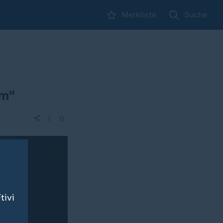
Merkliste
Suche
um"
|
tivi