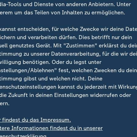
ia-Tools und Dienste von anderen Anbietern. Unter
erem um das Teilen von Inhalten zu ermöglichen.
kannst entscheiden, für welche Zwecke wir deine Dat
ichern und verarbeiten dürfen. Dies betrifft nur dein
uell genutztes Gerät. Mit "Zustimmen" erklärst du dei
timmung zu unserer Datenverarbeitung, für die wir de
:
:
e trifft neue Ziele
Angriffe auf die Ukraine
willigung benötigen. Oder du legst unter
tlicher Angriff auf den
Luftabwehr: "Quasi nich
nstellungen/Ablehnen" fest, welchen Zwecken du dei
ag"
mehr vorhanden"
timmung gibst und welchen nicht. Deine
deo
5:04
Video
7:48
enschutzeinstellungen kannst du jederzeit mit Wirkun
 die Zukunft in deinen Einstellungen widerrufen oder
ern.
r findest du das Impressum.
tere Informationen findest du in unserer
enschutzerklärung.