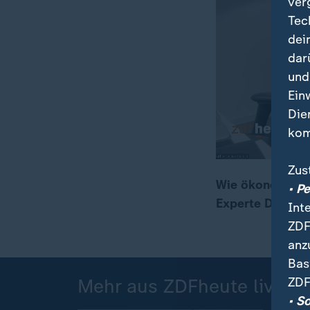
ver
Tec
dei
dar
und
Ein
Die
kom
Zus
Wie ökonomisch 
• P
Experte Deutsch
Int
00:17
12:25
ZDF
anz
Bas
ZDF
Mehr aus ZDFheute live
• S