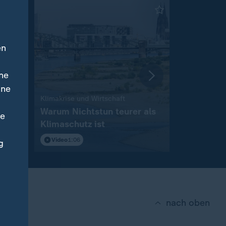
en
ne
ine
:
Klimakrise und Wirtschaft
Russische 
t
Warum Nichtstun teurer als
"Versuche
ne
Klimaschutz ist
zu beeinf
Video
1:06
Video
14:5
g
nach oben