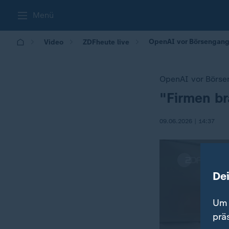
Menü
OpenAI vor Börsengang
Video
ZDFheute live
OpenAI vor Börs
"Firmen b
:
09.06.2026 | 14:37
De
Um 
prä